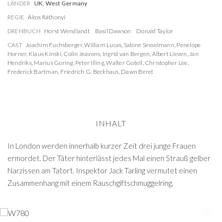
LÄNDER
UK, West Germany
REGIE
Ákos Ráthonyi
DREHBUCH
Horst Wendlandt
Basil Dawson
Donald Taylor
CAST
Joachim Fuchsberger
,
William Lucas
,
Sabine Sesselmann
,
Penelope
Horner
,
Klaus Kinski
,
Colin Jeavons
,
Ingrid van Bergen
,
Albert Lieven
,
Jan
Hendriks
,
Marius Goring
,
Peter Illing
,
Walter Gotell
,
Christopher Lee
,
Frederick Bartman
,
Friedrich G. Beckhaus
,
Dawn Beret
INHALT
In London werden innerhalb kurzer Zeit drei junge Frauen
ermordet. Der Täter hinterlässt jedes Mal einen Strauß gelber
Narzissen am Tatort. Inspektor Jack Tarling vermutet einen
Zusammenhang mit einem Rauschgiftschmuggelring.