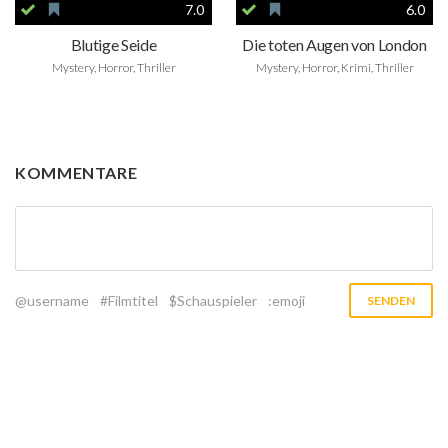
7.0
6.0
Blutige Seide
Die toten Augen von London
Mystery, Horror, Thriller
Mystery, Horror, Krimi, Thriller
KOMMENTARE
@username
#Filmtitel
$Schauspieler
:emoji