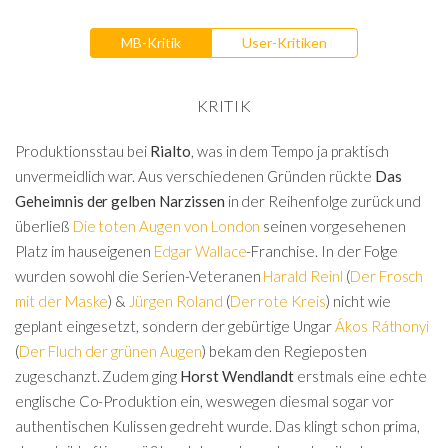
MB-Kritik
User-Kritiken
KRITIK
Produktionsstau bei
Rialto
, was in dem Tempo ja praktisch
unvermeidlich war. Aus verschiedenen Gründen rückte
Das
Geheimnis der gelben Narzissen
in der Reihenfolge zurück und
überließ
Die toten Augen von London
seinen vorgesehenen
Platz im hauseigenen
Edgar Wallace
-Franchise. In der Folge
wurden sowohl die Serien-Veteranen
Harald Reinl
(
Der Frosch
mit der Maske
) &
Jürgen Roland
(
Der rote Kreis
) nicht wie
geplant eingesetzt, sondern der gebürtige Ungar
Ákos Ráthonyi
(
Der Fluch der grünen Augen
) bekam den Regieposten
zugeschanzt. Zudem ging
Horst Wendlandt
erstmals eine echte
englische Co-Produktion ein, weswegen diesmal sogar vor
authentischen Kulissen gedreht wurde. Das klingt schon prima,