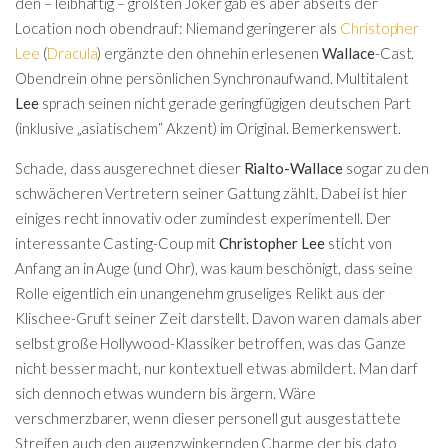
den – leibhaftig – größten Joker gab es aber abseits der
Location noch obendrauf: Niemand geringerer als
Christopher
Lee
(
Dracula
) ergänzte den ohnehin erlesenen
Wallace
-Cast.
Obendrein ohne persönlichen Synchronaufwand. Multitalent
Lee
sprach seinen nicht gerade geringfügigen deutschen Part
(inklusive „asiatischem“ Akzent) im Original. Bemerkenswert.
Schade, dass ausgerechnet dieser
Rialto-Wallace
sogar zu den
schwächeren Vertretern seiner Gattung zählt. Dabei ist hier
einiges recht innovativ oder zumindest experimentell. Der
interessante Casting-Coup mit
Christopher Lee
sticht von
Anfang an in Auge (und Ohr), was kaum beschönigt, dass seine
Rolle eigentlich ein unangenehm gruseliges Relikt aus der
Klischee-Gruft seiner Zeit darstellt. Davon waren damals aber
selbst große Hollywood-Klassiker betroffen, was das Ganze
nicht besser macht, nur kontextuell etwas abmildert. Man darf
sich dennoch etwas wundern bis ärgern. Wäre
verschmerzbarer, wenn dieser personell gut ausgestattete
Streifen auch den augenzwinkernden Charme der bis dato