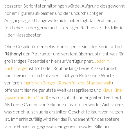
besseren Serientäter mitbringen würde. Aufgrund des gewohnt
hohem Figurenaufkommen und der undurchsichtigen
Ausgangslage ist Langeweile nicht unbedingt das Problem, es
fehlt eher an der gerne auch spleenigen Raffinesse – bis Idiotie
– der Klassebesten.
Ohne Gespür für den selbstironischen Irrsinn der Serie rattert
Ráthonyi
den Plot runter und versteht überhaupt nicht, was für
großartiges Potential er hier zur Verfügung hat.
Joachim
Fuchsberger
ist trotz der Routine längst eine Klasse für sich,
über
Lee
muss man trotz der schäbigen Rolle keine Worte
verlieren,
Ingrid van Bergen
(
Rosen für den Staatsanwalt
)
offenbart hier nie genutzte Weltklassepräsenz und
Klaus Kinski
(
Spuren auf dem Mond
) – wird schlicht und ergreifend verheizt.
Als Loose Cannon von Sekunde eins fern jedweder Ambivalenz,
was der eh zu schludrig erzählten Geschichte kaum von Nutzen
ist. Immerhin zufällig wird hier das Fundament für das spätere
Giallo-Phänomen gegossen: Ein geheimnisvoller Killer mit