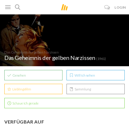
LOGIN
Das Geheimnis der gelben Narzissen
Das Geheimnis der gelben Narzissen
(1961)
Gesehen
Will ich sehen
Lieblingsfilm
Sammlung
Schaue ich gerade
VERFÜGBAR AUF