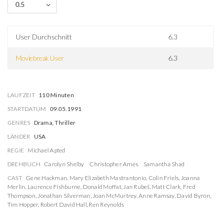
0.5
User Durchschnitt
6.3
Moviebreak User
6.3
LAUFZEIT
110 Minuten
STARTDATUM
09.05.1991
GENRES
Drama, Thriller
LÄNDER
USA
REGIE
Michael Apted
DREHBUCH
Carolyn Shelby
Christopher Ames
Samantha Shad
CAST
Gene Hackman
,
Mary Elizabeth Mastrantonio
,
Colin Friels
,
Joanna
Merlin
,
Laurence Fishburne
,
Donald Moffat
,
Jan Rubeš
,
Matt Clark
,
Fred
Thompson
,
Jonathan Silverman
,
Joan McMurtrey
,
Anne Ramsay
,
David Byron
,
Tim Hopper
,
Robert David Hall
,
Ren Reynolds