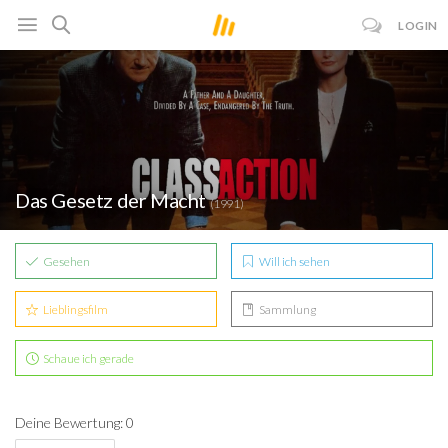
LOGIN
Das Gesetz der Macht
(1991)
Gesehen
Will ich sehen
Lieblingsfilm
Sammlung
Schaue ich gerade
Deine Bewertung: 0