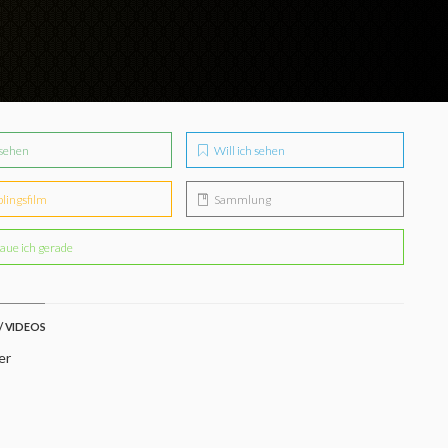
sehen
Will ich sehen
blingsfilm
Sammlung
aue ich gerade
/ VIDEOS
er