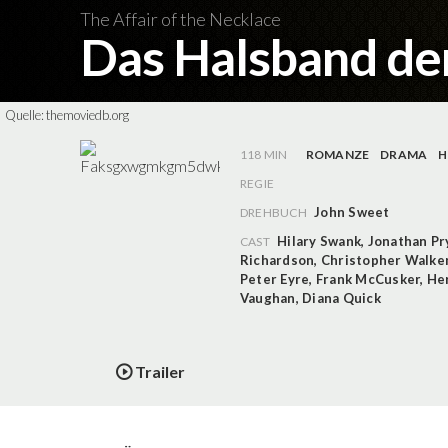
The Affair of the Necklace
Das Halsband de
Quelle:
themoviedb.org
118 MIN
ROMANZE
DRAMA
H
REGIE
John Sweet
DREHBUCH
Hilary Swank
,
Jonathan Pr
CAST
Richardson
,
Christopher Walke
Peter Eyre
,
Frank McCusker
,
Her
Vaughan
,
Diana Quick
Trailer