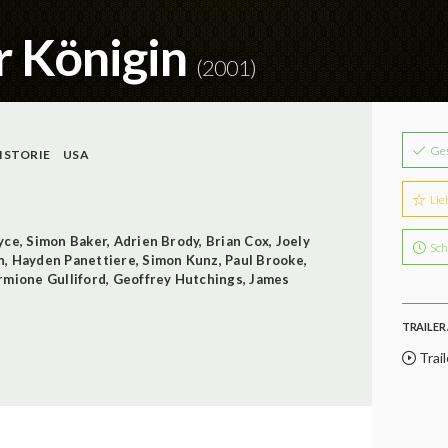
r Königin
(2001)
Ge
ISTORIE
USA
Lie
yce
,
Simon Baker
,
Adrien Brody
,
Brian Cox
,
Joely
Sch
n
,
Hayden Panettiere
,
Simon Kunz
,
Paul Brooke
,
mione Gulliford
,
Geoffrey Hutchings
,
James
TRAILER 
Trail