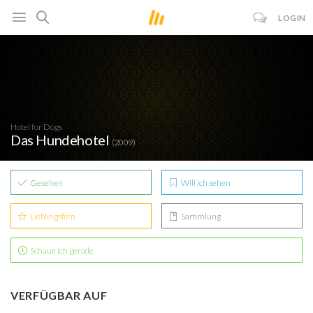
LOGIN
Hotel for Dogs
Das Hundehotel
(2009)
Gesehen
Will ich sehen
Lieblingsfilm
Sammlung
Schaue ich gerade
VERFÜGBAR AUF