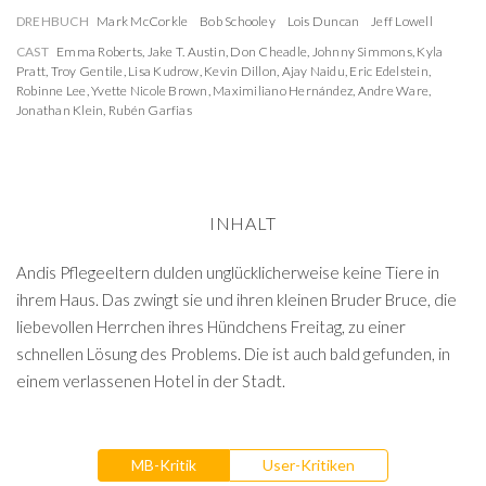
DREHBUCH
Mark McCorkle
Bob Schooley
Lois Duncan
Jeff Lowell
CAST
Emma Roberts
,
Jake T. Austin
,
Don Cheadle
,
Johnny Simmons
,
Kyla
Pratt
,
Troy Gentile
,
Lisa Kudrow
,
Kevin Dillon
,
Ajay Naidu
,
Eric Edelstein
,
Robinne Lee
,
Yvette Nicole Brown
,
Maximiliano Hernández
,
Andre Ware
,
Jonathan Klein
,
Rubén Garfias
INHALT
Andis Pflegeeltern dulden unglücklicherweise keine Tiere in
ihrem Haus. Das zwingt sie und ihren kleinen Bruder Bruce, die
liebevollen Herrchen ihres Hündchens Freitag, zu einer
schnellen Lösung des Problems. Die ist auch bald gefunden, in
einem verlassenen Hotel in der Stadt.
MB-Kritik
User-Kritiken