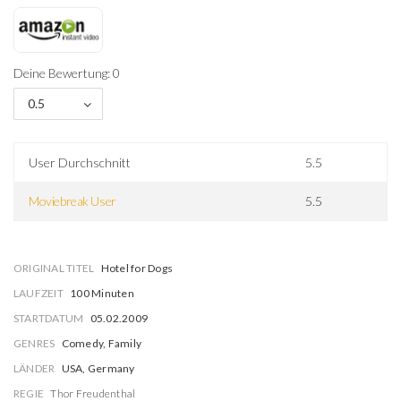
Deine Bewertung: 0
0.5
User Durchschnitt
5.5
Moviebreak User
5.5
ORIGINAL TITEL
Hotel for Dogs
LAUFZEIT
100 Minuten
STARTDATUM
05.02.2009
GENRES
Comedy, Family
LÄNDER
USA, Germany
REGIE
Thor Freudenthal