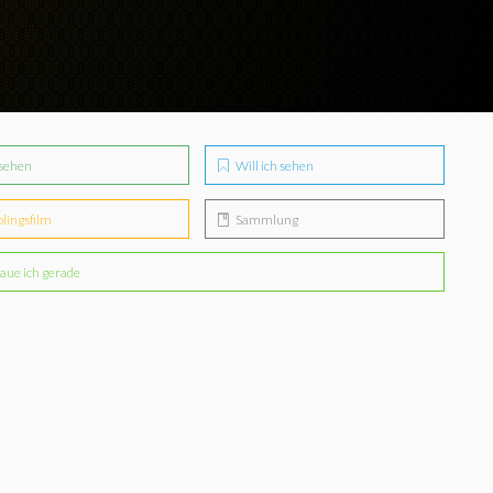
sehen
Will ich sehen
blingsfilm
Sammlung
aue ich gerade