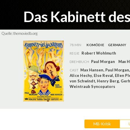
Das Kabinett des 
Quelle:
themoviedb.org
78 MIN
KOMÖDIE
GERMANY
Robert Wohlmuth
REGIE
Paul Morgan
Max H
DREHBUCH
Max Hansen
,
Paul Morgan
CAST
Alice Hechy
,
Else Reval
,
Ellen P
von Schwindt
,
Henry Berg
,
Ger
Weintraub Syncopators
MB-Kritik