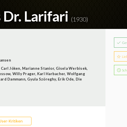
Dr. Larifari
(1930)
Ge
Lie
ansen
,
Carl Jöken
,
Marianne Stanior
,
Gisela Werbisek
,
Sch
lessow
,
Willy Prager
,
Karl Harbacher
,
Wolfgang
hard Dammann
,
Gyula Szöreghy
,
Erik Ode
,
Die
User-Kritiken