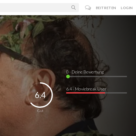
BEITRETEN
LOGIN
0
· Deine Bewertung
6.4 · Moviebreak User
6.4
Gut