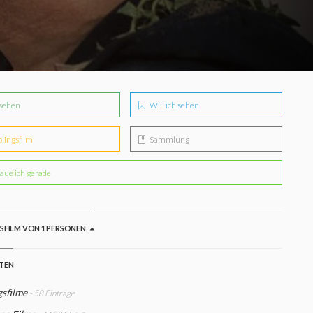
sehen
Will ich sehen
blingsfilm
Sammlung
aue ich gerade
GSFILM VON 1 PERSONEN
STEN
gsfilme
- 58 Einträge