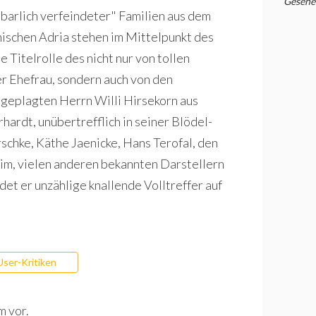
Gesehe
barlich verfeindeter" Familien aus dem
nischen Adria stehen im Mittelpunkt des
 Titelrolle des nicht nur von tollen
er Ehefrau, sondern auch von den
geplagten Herrn Willi Hirsekorn aus
hardt, unübertrefflich in seiner Blödel-
chke, Käthe Jaenicke, Hans Terofal, den
eim, vielen anderen bekannten Darstellern
et er unzählige knallende Volltreffer auf
User-Kritiken
m vor.