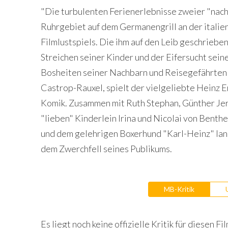
"Die turbulenten Ferienerlebnisse zweier "nach
Ruhrgebiet auf dem Germanengrill an der italie
Filmlustspiels. Die ihm auf den Leib geschriebene
Streichen seiner Kinder und der Eifersucht sein
Bosheiten seiner Nachbarn und Reisegefährten 
Castrop-Rauxel, spielt der vielgeliebte Heinz Er
Komik. Zusammen mit Ruth Stephan, Günther Jers
"lieben" Kinderlein Irina und Nicolai von Benth
und dem gelehrigen Boxerhund "Karl-Heinz" land
dem Zwerchfell seines Publikums.
MB-Kritik
Es liegt noch keine offizielle Kritik für diesen Fil