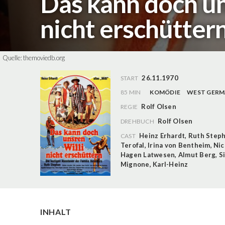
Das kann doch un
nicht erschütter
Quelle:
themoviedb.org
26.11.1970
START
85 MIN
KOMÖDIE
WEST GER
Rolf Olsen
REGIE
Rolf Olsen
DREHBUCH
Heinz Erhardt
,
Ruth Step
CAST
Terofal
,
Irina von Bentheim
,
Nic
Hagen Latwesen
,
Almut Berg
,
S
Mignone
,
Karl-Heinz
INHALT