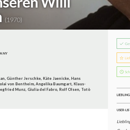
seren Willi
n
(1970)
Ge
MANY
Lie
Sch
han
,
Günther Jerschke
,
Käte Jaenicke
,
Hans
olai von Bentheim
,
Angelika Baumgart
,
Klaus-
iegfried Munz
,
Giulia del Fabro
,
Rolf Olsen
,
Totò
LIEBLIN
USER-LI
Lieblin