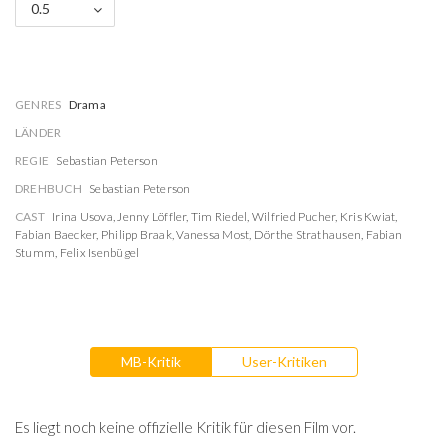
0.5
GENRES
Drama
LÄNDER
REGIE
Sebastian Peterson
DREHBUCH
Sebastian Peterson
CAST
Irina Usova
,
Jenny Löffler
,
Tim Riedel
,
Wilfried Pucher
,
Kris Kwiat
,
Fabian Baecker
,
Philipp Braak
,
Vanessa Most
,
Dörthe Strathausen
,
Fabian
Stumm
,
Felix Isenbügel
MB-Kritik
User-Kritiken
Es liegt noch keine offizielle Kritik für diesen Film vor.