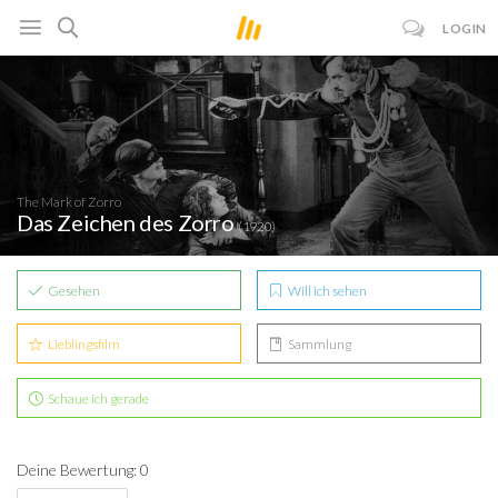
LOGIN
The Mark of Zorro
Das Zeichen des Zorro
(1920)
Gesehen
Will ich sehen
Lieblingsfilm
Sammlung
Schaue ich gerade
Deine Bewertung: 0