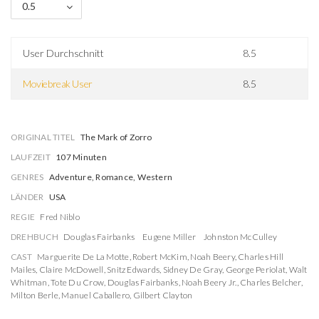
0.5
User Durchschnitt
8.5
Moviebreak User
8.5
ORIGINAL TITEL
The Mark of Zorro
LAUFZEIT
107 Minuten
GENRES
Adventure, Romance, Western
LÄNDER
USA
REGIE
Fred Niblo
DREHBUCH
Douglas Fairbanks
Eugene Miller
Johnston McCulley
CAST
Marguerite De La Motte
,
Robert McKim
,
Noah Beery
,
Charles Hill
Mailes
,
Claire McDowell
,
Snitz Edwards
,
Sidney De Gray
,
George Periolat
,
Walt
Whitman
,
Tote Du Crow
,
Douglas Fairbanks
,
Noah Beery Jr.
,
Charles Belcher
,
Milton Berle
,
Manuel Caballero
,
Gilbert Clayton