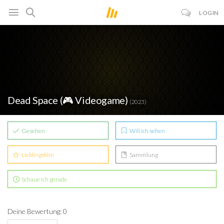
LOGIN
Dead Space (🎮 Videogame)
(2023)
Gesehen
Will ich sehen
Lieblingsfilm
Sammlung
Schaue ich gerade
Deine Bewertung: 0