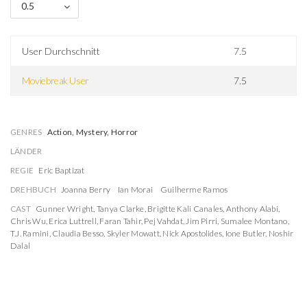
0.5
User Durchschnitt
7.5
Moviebreak User
7.5
GENRES
Action, Mystery, Horror
LÄNDER
REGIE
Eric Baptizat
DREHBUCH
Joanna Berry
Ian Morai
Guilherme Ramos
CAST
Gunner Wright
,
Tanya Clarke
,
Brigitte Kali Canales
,
Anthony Alabi
,
Chris Wu
,
Erica Luttrell
,
Faran Tahir
,
Pej Vahdat
,
Jim Pirri
,
Sumalee Montano
,
T.J. Ramini
,
Claudia Besso
,
Skyler Mowatt
,
Nick Apostolides
,
Ione Butler
,
Noshir
Dalal