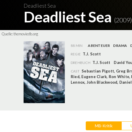
Deadliest Sea
Deadliest Sea
(2009)
Quelle:
themoviedb.org
88 MIN
ABENTEUER
DRAMA
T.J. Scott
REGIE
T.J. Scott
David Yo
DREHBUCH
Sebastian Pigott
,
Greg Br
CAST
Ried
,
Eugene Clark
,
Ron White
,
Lennox
,
John Blackwood
,
Daniel
MB-Kritik