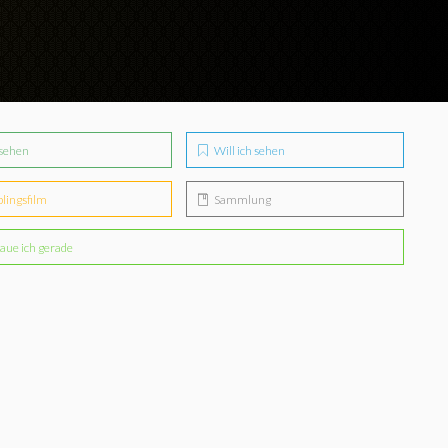
sehen
Will ich sehen
blingsfilm
Sammlung
aue ich gerade