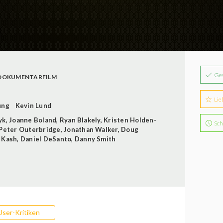
Ge
DOKUMENTARFILM
Lie
ung
Kevin Lund
yk
,
Joanne Boland
,
Ryan Blakely
,
Kristen Holden-
Sch
Peter Outerbridge
,
Jonathan Walker
,
Doug
 Kash
,
Daniel DeSanto
,
Danny Smith
User-Kritiken