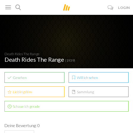
LOGIN
Death Rides The Range
Death Rides The Range
(1939)
Gesehen
Will ich sehen
Lieblingsfilm
Sammlung
Schaue ich gerade
Deine Bewertung: 0