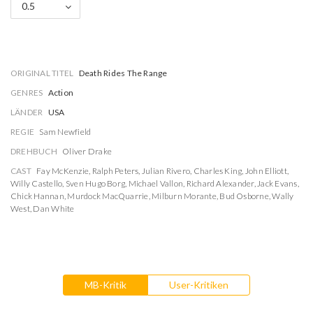
0.5
ORIGINAL TITEL
Death Rides The Range
GENRES
Action
LÄNDER
USA
REGIE
Sam Newfield
DREHBUCH
Oliver Drake
CAST
Fay McKenzie
,
Ralph Peters
,
Julian Rivero
,
Charles King
,
John Elliott
,
Willy Castello
,
Sven Hugo Borg
,
Michael Vallon
,
Richard Alexander
,
Jack Evans
,
Chick Hannan
,
Murdock MacQuarrie
,
Milburn Morante
,
Bud Osborne
,
Wally
West
,
Dan White
MB-Kritik
User-Kritiken