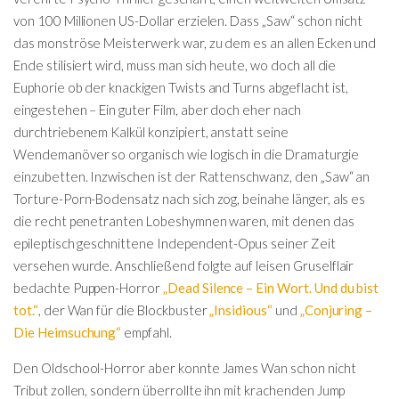
von 100 Millionen US-Dollar erzielen. Dass „Saw“ schon nicht
das monströse Meisterwerk war, zu dem es an allen Ecken und
Ende stilisiert wird, muss man sich heute, wo doch all die
Euphorie ob der knackigen Twists and Turns abgeflacht ist,
eingestehen – Ein guter Film, aber doch eher nach
durchtriebenem Kalkül konzipiert, anstatt seine
Wendemanöver so organisch wie logisch in die Dramaturgie
einzubetten. Inzwischen ist der Rattenschwanz, den „Saw“ an
Torture-Porn-Bodensatz nach sich zog, beinahe länger, als es
die recht penetranten Lobeshymnen waren, mit denen das
epileptisch geschnittene Independent-Opus seiner Zeit
versehen wurde. Anschließend folgte auf leisen Gruselflair
bedachte Puppen-Horror
„Dead Silence – Ein Wort. Und du bist
tot.“
, der Wan für die Blockbuster
„Insidious“
und
„Conjuring –
Die Heimsuchung“
empfahl.
Den Oldschool-Horror aber konnte James Wan schon nicht
Tribut zollen, sondern überrollte ihn mit krachenden Jump