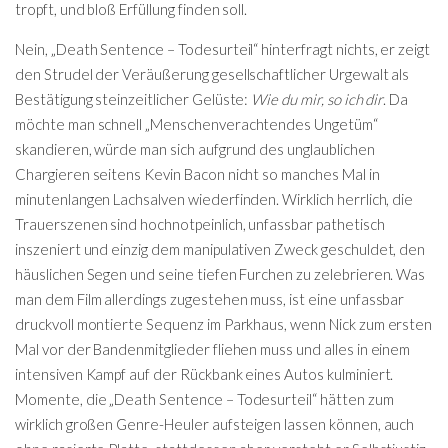
tropft, und bloß Erfüllung finden soll.
Nein, „Death Sentence – Todesurteil“ hinterfragt nichts, er zeigt
den Strudel der Veräußerung gesellschaftlicher Urgewalt als
Bestätigung steinzeitlicher Gelüste:
Wie du mir, so ich dir
. Da
möchte man schnell „Menschenverachtendes Ungetüm“
skandieren, würde man sich aufgrund des unglaublichen
Chargieren seitens Kevin Bacon nicht so manches Mal in
minutenlangen Lachsalven wiederfinden. Wirklich herrlich, die
Trauerszenen sind hochnotpeinlich, unfassbar pathetisch
inszeniert und einzig dem manipulativen Zweck geschuldet, den
häuslichen Segen und seine tiefen Furchen zu zelebrieren. Was
man dem Film allerdings zugestehen muss, ist eine unfassbar
druckvoll montierte Sequenz im Parkhaus, wenn Nick zum ersten
Mal vor der Bandenmitglieder fliehen muss und alles in einem
intensiven Kampf auf der Rückbank eines Autos kulminiert.
Momente, die „Death Sentence – Todesurteil“ hätten zum
wirklich großen Genre-Heuler aufsteigen lassen können, auch