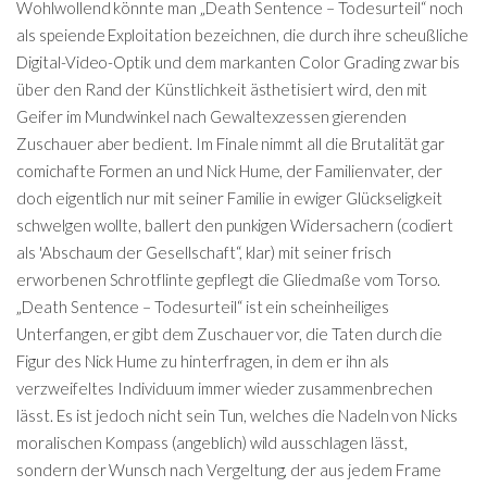
Wohlwollend könnte man „Death Sentence – Todesurteil“ noch
als speiende Exploitation bezeichnen, die durch ihre scheußliche
Digital-Video-Optik und dem markanten Color Grading zwar bis
über den Rand der Künstlichkeit ästhetisiert wird, den mit
Geifer im Mundwinkel nach Gewaltexzessen gierenden
Zuschauer aber bedient. Im Finale nimmt all die Brutalität gar
comichafte Formen an und Nick Hume, der Familienvater, der
doch eigentlich nur mit seiner Familie in ewiger Glückseligkeit
schwelgen wollte, ballert den punkigen Widersachern (codiert
als 'Abschaum der Gesellschaft“, klar) mit seiner frisch
erworbenen Schrotflinte gepflegt die Gliedmaße vom Torso.
„Death Sentence – Todesurteil“ ist ein scheinheiliges
Unterfangen, er gibt dem Zuschauer vor, die Taten durch die
Figur des Nick Hume zu hinterfragen, in dem er ihn als
verzweifeltes Individuum immer wieder zusammenbrechen
lässt. Es ist jedoch nicht sein Tun, welches die Nadeln von Nicks
moralischen Kompass (angeblich) wild ausschlagen lässt,
sondern der Wunsch nach Vergeltung, der aus jedem Frame