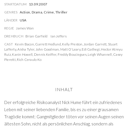
STARTDATUM
13.09.2007
GENRES
Action, Drama, Crime, Thriller
LÄNDER
USA
REGIE
James Wan
DREHBUCH
Brian Garfield
Ian Jeffers
CAST
Kevin Bacon
,
Garrett Hedlund
,
Kelly Preston
,
Jordan Garrett
,
Stuart
Lafferty
,
Aisha Tyler
,
John Goodman
,
Matt O'Leary
,
Edi Gathegi
,
Hector Atreyu
Ruiz
,
Kanin Howell
,
Dennis Keiffer
,
Freddy Bouciegues
,
Leigh Whannell
,
Casey
Pieretti
,
Rich Ceraulo Ko
INHALT
Der erfolgreiche Risikoanalyst Nick Hume führt ein zufriedenes
Leben mit seiner liebenden Familie, bis es zu einer grausamen
Tragödie kommt: Gangmitglieder töten vor seinen Augen seinen
ältesten Sohn, nicht als persönlichen Anschlag, sondern als