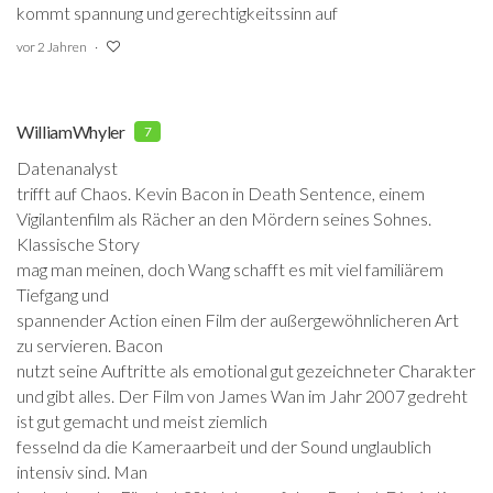
kommt spannung und gerechtigkeitssinn auf
vor 2 Jahren
WilliamWhyler
7
Datenanalyst
trifft auf Chaos. Kevin Bacon in Death Sentence, einem
Vigilantenfilm als Rächer an den Mördern seines Sohnes.
Klassische Story
mag man meinen, doch Wang schafft es mit viel familiärem
Tiefgang und
spannender Action einen Film der außergewöhnlicheren Art
zu servieren. Bacon
nutzt seine Auftritte als emotional gut gezeichneter Charakter
und gibt alles.
Der Film von James Wan im Jahr 2007 gedreht
ist gut gemacht und meist ziemlich
fesselnd da die Kameraarbeit und der Sound unglaublich
intensiv sind. Man