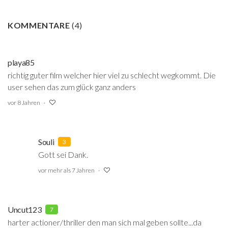
KOMMENTARE
(
4
)
playa85
richtig guter film welcher hier viel zu schlecht wegkommt. Die
user sehen das zum glück ganz anders
vor 8 Jahren
Souli
3
Gott sei Dank.
vor mehr als 7 Jahren
Uncut123
7
harter actioner/thriller den man sich mal geben sollte...da