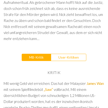
Aufnahmeritual. Als gebrochener Mann hofft Nick auf die Justiz,
doch schon früh zeichnet sich ab, dass es keine ausreichende
Strafe für den Mörder geben wird. Nick zieht bewaffnet los, um
Rache zu üben und schon bald findet er den Gesuchten. Doch
Nick entfesselt mit seinem gewaltsamen Racheakt einen noch
viel umfangreicheren Strudel der Gewalt, aus dem er sich nicht
mehr entziehen kann…
MB-Kritik
User-Kritiken
KRITIK
Mit wenig Geld viel erreichen: Das hat der Malaysier
James Wan
mit seinem Spielfilmdebüt
„Saw“
vollbracht. Mit einem
übersichtlichen Budget von schnuckeligen 1,2 Millionen US-
Dollar produziert worden, hat es der inzwischen ikonisch
verehrte Psycho-Thriller geschafft, einen weltweiten Umsatz