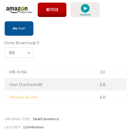
Deine Bewertung: 0
0.5
MB-Kritik
3.0
User Durchschnitt
6.8
Moviebreak User
6.8
ORIGINAL TITEL
Death Sentence
LAUFZEIT
110 Minuten