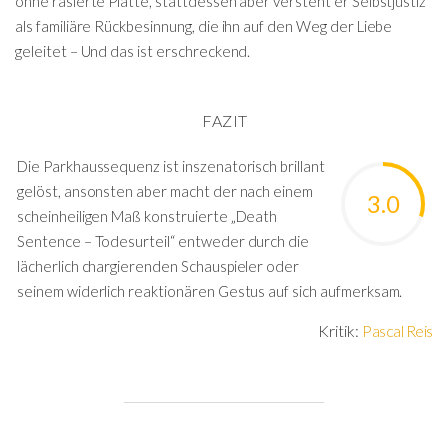
ohne rasierte Platte, stattdessen aber versteht er Selbstjustiz
als familiäre Rückbesinnung, die ihn auf den Weg der Liebe
geleitet – Und das ist erschreckend.
FAZIT
Die Parkhaussequenz ist inszenatorisch brillant
gelöst, ansonsten aber macht der nach einem
3.0
scheinheiligen Maß konstruierte „Death
Sentence – Todesurteil“ entweder durch die
lächerlich chargierenden Schauspieler oder
seinem widerlich reaktionären Gestus auf sich aufmerksam.
Kritik:
Pascal Reis