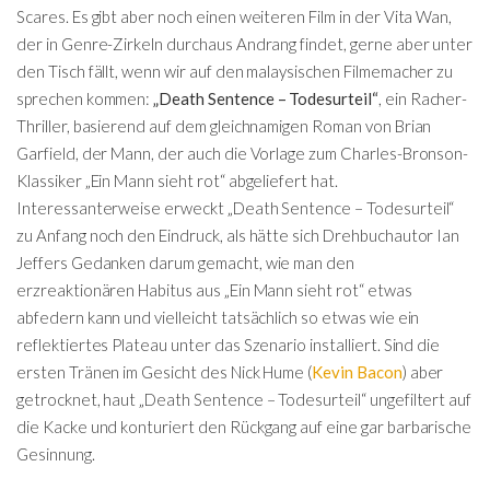
Scares. Es gibt aber noch einen weiteren Film in der Vita Wan,
der in Genre-Zirkeln durchaus Andrang findet, gerne aber unter
den Tisch fällt, wenn wir auf den malaysischen Filmemacher zu
sprechen kommen:
„Death Sentence – Todesurteil“
, ein Racher-
Thriller, basierend auf dem gleichnamigen Roman von Brian
Garfield, der Mann, der auch die Vorlage zum Charles-Bronson-
Klassiker „Ein Mann sieht rot“ abgeliefert hat.
Interessanterweise erweckt „Death Sentence – Todesurteil“
zu Anfang noch den Eindruck, als hätte sich Drehbuchautor Ian
Jeffers Gedanken darum gemacht, wie man den
erzreaktionären Habitus aus „Ein Mann sieht rot“ etwas
abfedern kann und vielleicht tatsächlich so etwas wie ein
reflektiertes Plateau unter das Szenario installiert. Sind die
ersten Tränen im Gesicht des Nick Hume (
Kevin Bacon
) aber
getrocknet, haut „Death Sentence – Todesurteil“ ungefiltert auf
die Kacke und konturiert den Rückgang auf eine gar barbarische
Gesinnung.