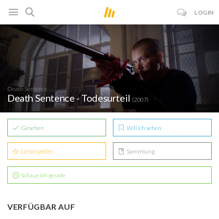
LOGIN
Death Sentence
Death Sentence - Todesurteil
(2007)
Gesehen
Will ich sehen
Lieblingsfilm
Sammlung
Schaue ich gerade
VERFÜGBAR AUF