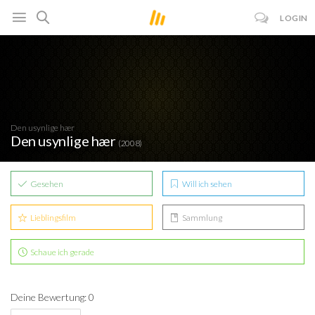
LOGIN
Den usynlige hær
Den usynlige hær
(2008)
Gesehen
Will ich sehen
Lieblingsfilm
Sammlung
Schaue ich gerade
Deine Bewertung: 0