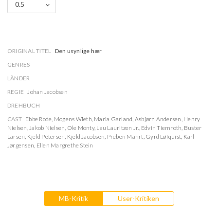
0.5
ORIGINAL TITEL
Den usynlige hær
GENRES
LÄNDER
REGIE
Johan Jacobsen
DREHBUCH
CAST
Ebbe Rode
,
Mogens Wieth
,
Maria Garland
,
Asbjørn Andersen
,
Henry
Nielsen
,
Jakob Nielsen
,
Ole Monty
,
Lau Lauritzen Jr.
,
Edvin Tiemroth
,
Buster
Larsen
,
Kjeld Petersen
,
Kjeld Jacobsen
,
Preben Mahrt
,
Gyrd Løfquist
,
Karl
Jørgensen
,
Ellen Margrethe Stein
MB-Kritik
User-Kritiken