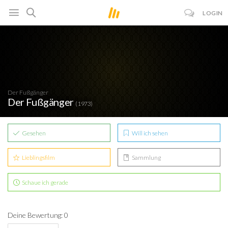
LOGIN
Der Fußgänger
Der Fußgänger
(1973)
Gesehen
Will ich sehen
Lieblingsfilm
Sammlung
Schaue ich gerade
Deine Bewertung: 0