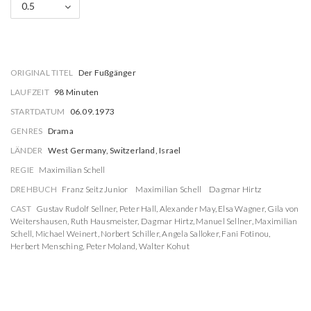
0.5
ORIGINAL TITEL
Der Fußgänger
LAUFZEIT
98 Minuten
STARTDATUM
06.09.1973
GENRES
Drama
LÄNDER
West Germany, Switzerland, Israel
REGIE
Maximilian Schell
DREHBUCH
Franz Seitz Junior
Maximilian Schell
Dagmar Hirtz
CAST
Gustav Rudolf Sellner
,
Peter Hall
,
Alexander May
,
Elsa Wagner
,
Gila von
Weitershausen
,
Ruth Hausmeister
,
Dagmar Hirtz
,
Manuel Sellner
,
Maximilian
Schell
,
Michael Weinert
,
Norbert Schiller
,
Angela Salloker
,
Fani Fotinou
,
Herbert Mensching
,
Peter Moland
,
Walter Kohut