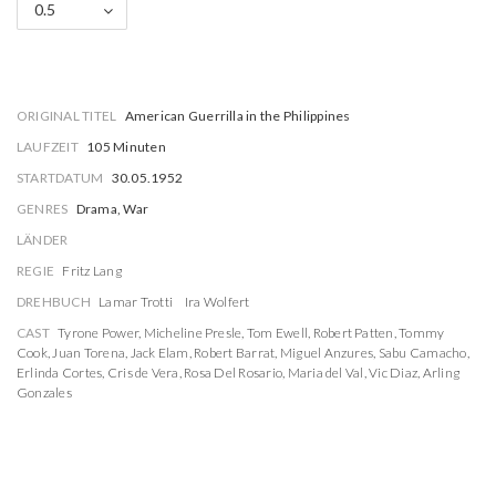
0.5
ORIGINAL TITEL
American Guerrilla in the Philippines
LAUFZEIT
105 Minuten
STARTDATUM
30.05.1952
GENRES
Drama, War
LÄNDER
REGIE
Fritz Lang
DREHBUCH
Lamar Trotti
Ira Wolfert
CAST
Tyrone Power
,
Micheline Presle
,
Tom Ewell
,
Robert Patten
,
Tommy
Cook
,
Juan Torena
,
Jack Elam
,
Robert Barrat
,
Miguel Anzures
,
Sabu Camacho
,
Erlinda Cortes
,
Cris de Vera
,
Rosa Del Rosario
,
Maria del Val
,
Vic Diaz
,
Arling
Gonzales