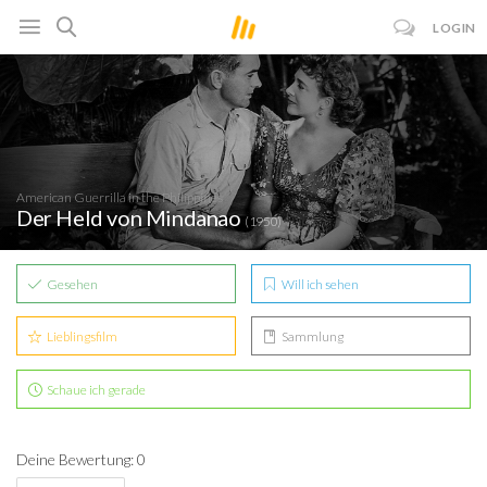
LOGIN
American Guerrilla in the Philippines
Der Held von Mindanao
(1950)
Gesehen
Will ich sehen
Lieblingsfilm
Sammlung
Schaue ich gerade
Deine Bewertung: 0