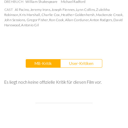
DREHBUCH
William Shakespeare
Michael Radford
CAST
Al Pacino
,
Jeremy Irons
,
Joseph Fiennes
,
Lynn Collins
,
Zuleikha
Robinson
,
Kris Marshall
,
Charlie Cox
,
Heather Goldenhersh
,
Mackenzie Crook
,
John Sessions
,
Gregor Fisher
,
Ron Cook
,
Allan Corduner
,
Anton Rodgers
,
David
Harewood
,
Antonio Gil
MB-Kritik
User-Kritiken
Es liegt noch keine offizielle Kritik für diesen Film vor.