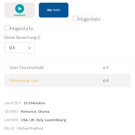
Deine Bewertung: 0
0.5
User Durchschnitt
6.4
Moviebreak User
6.4
LAUFZEIT
131 Minuten
GENRES
Romance, Drama
LÄNDER
USA, UK, Italy, Luxembourg
REGIE
Michael Radford