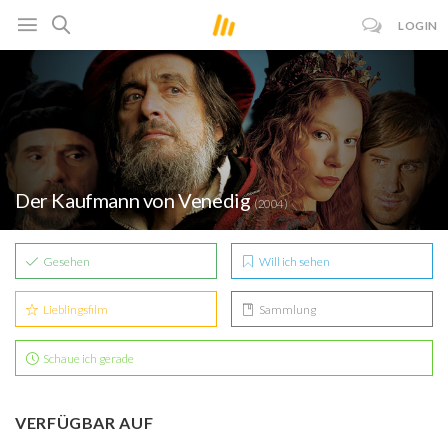
LOGIN
Der Kaufmann von Venedig
(2004)
Gesehen
Will ich sehen
Lieblingsfilm
Sammlung
Schaue ich gerade
VERFÜGBAR AUF