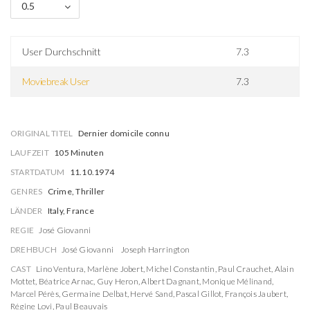
0.5
User Durchschnitt
7.3
Moviebreak User
7.3
ORIGINAL TITEL
Dernier domicile connu
LAUFZEIT
105 Minuten
STARTDATUM
11.10.1974
GENRES
Crime, Thriller
LÄNDER
Italy, France
REGIE
José Giovanni
DREHBUCH
José Giovanni
Joseph Harrington
CAST
Lino Ventura
,
Marlène Jobert
,
Michel Constantin
,
Paul Crauchet
,
Alain
Mottet
,
Béatrice Arnac
,
Guy Heron
,
Albert Dagnant
,
Monique Mélinand
,
Marcel Pérès
,
Germaine Delbat
,
Hervé Sand
,
Pascal Gillot
,
François Jaubert
,
Régine Lovi
,
Paul Beauvais