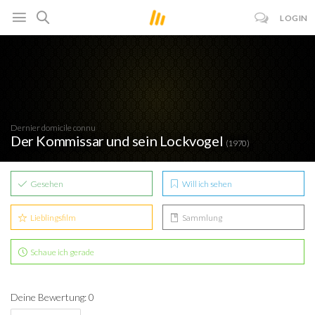
LOGIN
Dernier domicile connu
Der Kommissar und sein Lockvogel
(1970)
Gesehen
Will ich sehen
Lieblingsfilm
Sammlung
Schaue ich gerade
Deine Bewertung: 0