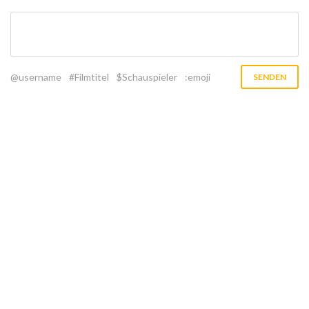
@username
#Filmtitel
$Schauspieler
:emoji