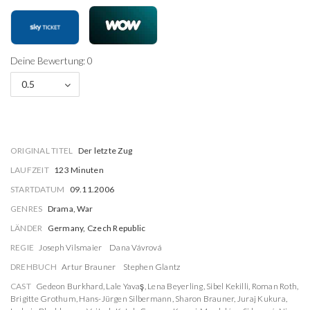
Deine Bewertung: 0
0.5
ORIGINAL TITEL
Der letzte Zug
LAUFZEIT
123 Minuten
STARTDATUM
09.11.2006
GENRES
Drama, War
LÄNDER
Germany, Czech Republic
REGIE
Joseph Vilsmaier
Dana Vávrová
DREHBUCH
Artur Brauner
Stephen Glantz
CAST
Gedeon Burkhard
,
Lale Yavaş
,
Lena Beyerling
,
Sibel Kekilli
,
Roman Roth
,
Brigitte Grothum
,
Hans-Jürgen Silbermann
,
Sharon Brauner
,
Juraj Kukura
,