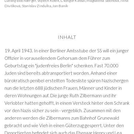
Ludwig Blochberger
,
Vojtech Kotek
,
Csongor Kassai
,
Magdaléna Sidonová
,
Nina
Divíšková
,
Stanislav Zindulka
,
Jan Baník
INHALT
19. April 1943. In einer Berliner Amtsstube der SS will ein junger
Offizier in vorauseilendem Gehorsam dem Führer zum
Geburtstag ein "judenfreies Berlin" schenken. Fast 70.000
Juden sind bereits abtransportiert worden. Anhand einer
bürokratisch penibel erstellten Todesliste spüren Nazischergen
nun die letzten 688 jüdischen Frauen, Männer und Kinder in
deren Wohnungen auf. Die junge Ruth Zilbermann und ihr
Verlobter hatten gehofft, in einem Versteck hinter dem Schrank
vor den Nazis sicher zu sein - vergeblich. Zusammen mit den
anderen werden die Zilbermanns zum Bahnhof Grunewald
gebracht und wie Vieh in einen Güterzug gesperrt. Unter den
Deportierten befindet sich auch das Ehepaar Henry und Lea