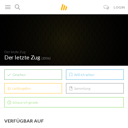
LOGIN
Der letzte Zug
Der letzte Zug
(2006)
Gesehen
Will ich sehen
Lieblingsfilm
Sammlung
Schaue ich gerade
VERFÜGBAR AUF