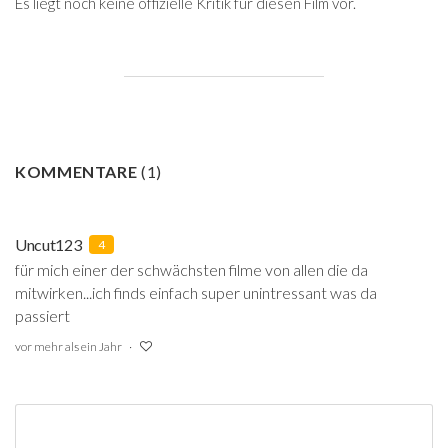
Es liegt noch keine offizielle Kritik für diesen Film vor.
KOMMENTARE
(
1
)
Uncut123
4
für mich einer der schwächsten filme von allen die da
mitwirken...ich finds einfach super unintressant was da
passiert
vor mehr als ein Jahr