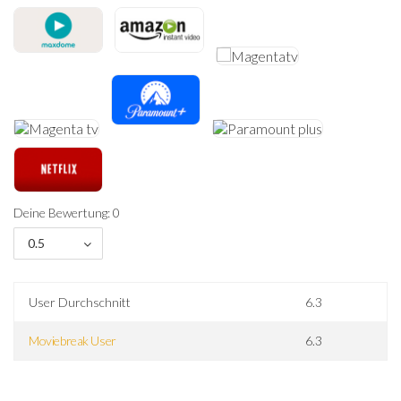
Deine Bewertung: 0
0.5
User Durchschnitt
6.3
Moviebreak User
6.3