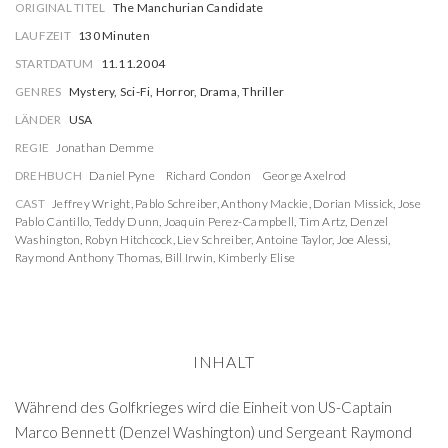
ORIGINAL TITEL
The Manchurian Candidate
LAUFZEIT
130 Minuten
STARTDATUM
11.11.2004
GENRES
Mystery, Sci-Fi, Horror, Drama, Thriller
LÄNDER
USA
REGIE
Jonathan Demme
DREHBUCH
Daniel Pyne
Richard Condon
George Axelrod
CAST
Jeffrey Wright
,
Pablo Schreiber
,
Anthony Mackie
,
Dorian Missick
,
Jose
Pablo Cantillo
,
Teddy Dunn
,
Joaquin Perez-Campbell
,
Tim Artz
,
Denzel
Washington
,
Robyn Hitchcock
,
Liev Schreiber
,
Antoine Taylor
,
Joe Alessi
,
Raymond Anthony Thomas
,
Bill Irwin
,
Kimberly Elise
INHALT
Während des Golfkrieges wird die Einheit von US-Captain
Marco Bennett (Denzel Washington) und Sergeant Raymond