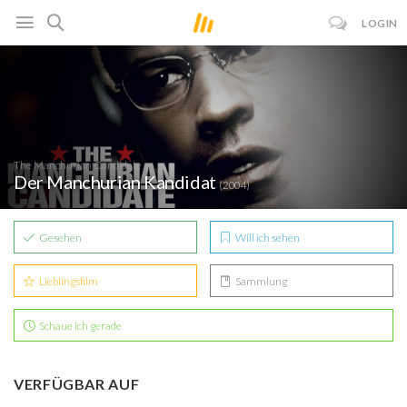
LOGIN
The Manchurian Candidate
Der Manchurian Kandidat
(2004)
Gesehen
Will ich sehen
Lieblingsfilm
Sammlung
Schaue ich gerade
VERFÜGBAR AUF