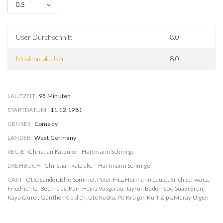
0.5
User Durchschnitt
8.0
Moviebreak User
8.0
LAUFZEIT
95 Minuten
STARTDATUM
11.12.1981
GENRES
Comedy
LÄNDER
West Germany
REGIE
Christian Rateuke
Hartmann Schmige
DREHBUCH
Christian Rateuke
Hartmann Schmige
CAST
Otto Sander
,
Elke Sommer
,
Peter Fitz
,
Hermann Lause
,
Erich Schwarz
,
Friedrich G. Beckhaus
,
Karl-Heinz Vosgerau
,
Tayfun Bademsoy
,
Suavi Eren
,
Kaya Gürel
,
Günther Kieslich
,
Ute Koska
,
Pit Krüger
,
Kurt Zips
,
Meray Ülgen