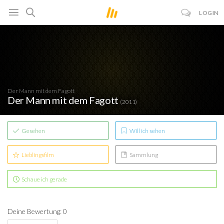
LOGIN
Der Mann mit dem Fagott
Der Mann mit dem Fagott
(2011)
Gesehen
Will ich sehen
Lieblingsfilm
Sammlung
Schaue ich gerade
Deine Bewertung: 0