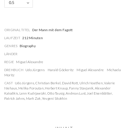
0.5
ORIGINAL TITEL
Der Mann mit dem Fagott
LAUFZEIT
212 Minuten
GENRES
Biography
LÄNDER
REGIE
Miguel Alexandre
DREHBUCH
Udo Jürgens
Harald Göckeritz
Miguel Alexandre
Michaela
Moritz
CAST
Udo Jürgens
,
Christian Berkel
,
David Rott
,
Ulrich Noethen
,
Valerie
Niehaus
,
Melika Foroutan
,
Herbert Knaup
,
Fanny Stavjanik
,
Alexander
Kalodikis
,
Lenn Kudrjawizki
,
Otto Tausig
,
Andreas Lust
,
Joel Eisenblätter
,
Patrick Jahns
,
Mark Zak
,
Yevgeni Sitokhin