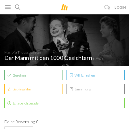
LOGIN
Man of a Thousand Faces
Der Mann mit den 1000 Gesichtern
(1957)
Gesehen
Will ich sehen
Lieblingsfilm
Sammlung
Schaue ich gerade
Deine Bewertung: 0