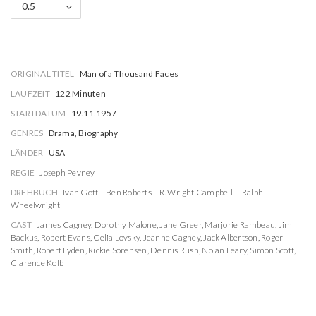
0.5
ORIGINAL TITEL
Man of a Thousand Faces
LAUFZEIT
122 Minuten
STARTDATUM
19.11.1957
GENRES
Drama, Biography
LÄNDER
USA
REGIE
Joseph Pevney
DREHBUCH
Ivan Goff
Ben Roberts
R. Wright Campbell
Ralph
Wheelwright
CAST
James Cagney
,
Dorothy Malone
,
Jane Greer
,
Marjorie Rambeau
,
Jim
Backus
,
Robert Evans
,
Celia Lovsky
,
Jeanne Cagney
,
Jack Albertson
,
Roger
Smith
,
Robert Lyden
,
Rickie Sorensen
,
Dennis Rush
,
Nolan Leary
,
Simon Scott
,
Clarence Kolb