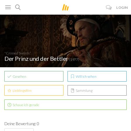
LOGIN
"Crossed Swords"
Der Prinz und der Bettler
(1977)
Gesehen
Will ich sehen
Lieblingsfilm
Sammlung
Schaue ich gerade
Deine Bewertung: 0