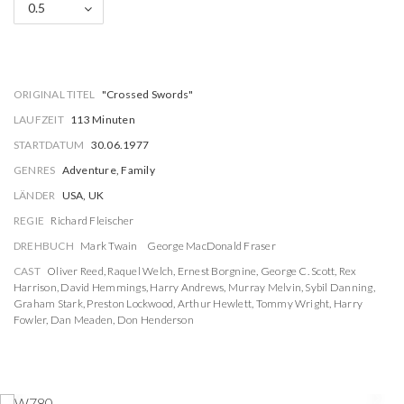
0.5
ORIGINAL TITEL
"Crossed Swords"
LAUFZEIT
113 Minuten
STARTDATUM
30.06.1977
GENRES
Adventure, Family
LÄNDER
USA, UK
REGIE
Richard Fleischer
DREHBUCH
Mark Twain
George MacDonald Fraser
CAST
Oliver Reed
,
Raquel Welch
,
Ernest Borgnine
,
George C. Scott
,
Rex
Harrison
,
David Hemmings
,
Harry Andrews
,
Murray Melvin
,
Sybil Danning
,
Graham Stark
,
Preston Lockwood
,
Arthur Hewlett
,
Tommy Wright
,
Harry
Fowler
,
Dan Meaden
,
Don Henderson