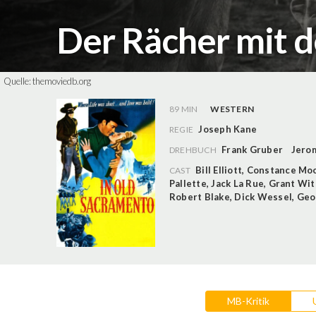
Der Rächer mit 
Quelle:
themoviedb.org
89 MIN
WESTERN
Joseph Kane
REGIE
Frank Gruber
Jero
DREHBUCH
Bill Elliott
,
Constance Mo
CAST
Pallette
,
Jack La Rue
,
Grant Wit
Robert Blake
,
Dick Wessel
,
Geo
MB-Kritik