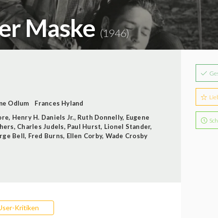
der Maske
(1946)
Ge
Lie
me Odlum
Frances Hyland
ore
,
Henry H. Daniels Jr.
,
Ruth Donnelly
,
Eugene
Sch
hers
,
Charles Judels
,
Paul Hurst
,
Lionel Stander
,
rge Bell
,
Fred Burns
,
Ellen Corby
,
Wade Crosby
User-Kritiken