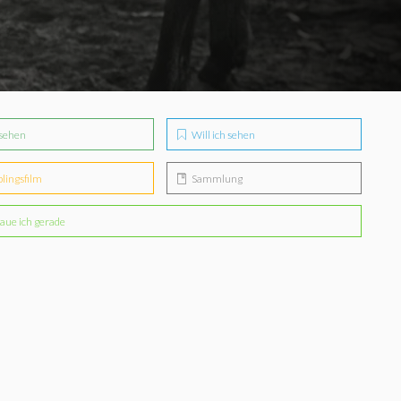
sehen
Will ich sehen
blingsfilm
Sammlung
aue ich gerade