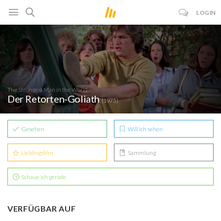
LOGIN
The Strongest Man in the World
Der Retorten-Goliath
(1975)
Gesehen
Will ich sehen
Lieblingsfilm
Sammlung
Schaue ich gerade
VERFÜGBAR AUF