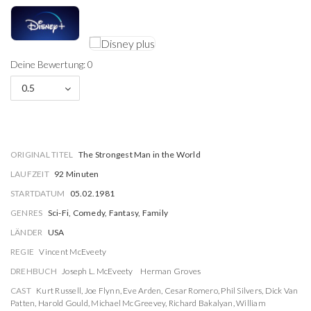
Deine Bewertung: 0
0.5
ORIGINAL TITEL
The Strongest Man in the World
LAUFZEIT
92 Minuten
STARTDATUM
05.02.1981
GENRES
Sci-Fi, Comedy, Fantasy, Family
LÄNDER
USA
REGIE
Vincent McEveety
DREHBUCH
Joseph L. McEveety
Herman Groves
CAST
Kurt Russell
,
Joe Flynn
,
Eve Arden
,
Cesar Romero
,
Phil Silvers
,
Dick Van
Patten
,
Harold Gould
,
Michael McGreevey
,
Richard Bakalyan
,
William