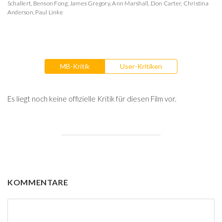
Schallert
,
Benson Fong
,
James Gregory
,
Ann Marshall
,
Don Carter
,
Christina
Anderson
,
Paul Linke
MB-Kritik
User-Kritiken
Es liegt noch keine offizielle Kritik für diesen Film vor.
KOMMENTARE