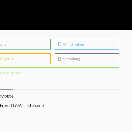
sehen
Will ich sehen
blingsfilm
Sammlung
aue ich gerade
/ VIDEOS
Front (1976) Last Scene