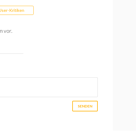
User-Kritiken
m vor.