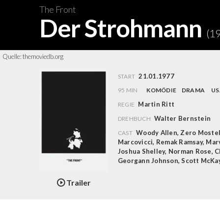
The Front
Der Strohmann
(1
Quelle:
themoviedb.org
21.01.1977
START
95 MIN
KOMÖDIE
DRAMA
US
Martin Ritt
REGIE
Walter Bernstein
DREHBUCH
Woody Allen
,
Zero Moste
CAST
Marcovicci
,
Remak Ramsay
,
Mar
Joshua Shelley
,
Norman Rose
,
C
Georgann Johnson
,
Scott McKa
Trailer