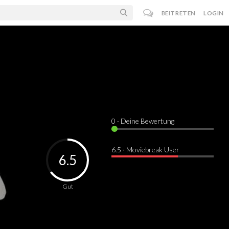
BEITRETEN
LOGIN
0
· Deine Bewertung
6.5 · Moviebreak User
6.5
Gut