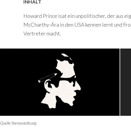
INHALT
Howard Prince isat ein unpolitischer, der aus 
McCharthy-Ära in den USA kennen lernt und Fro
Vertreter macht.
Quelle:
themoviedb.org