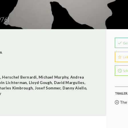
976)
Ge
A
Lie
Sch
l
,
Herschel Bernardi
,
Michael Murphy
,
Andrea
vin Lichterman
,
Lloyd Gough
,
David Margulies
,
harles Kimbrough
,
Josef Sommer
,
Danny Aiello
,
y
TRAILER 
The 