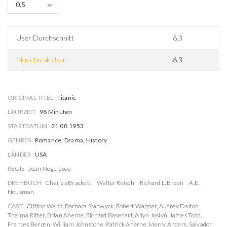
0.5
User Durchschnitt
6.3
Moviebreak User
6.3
ORIGINAL TITEL
Titanic
LAUFZEIT
98 Minuten
STARTDATUM
21.08.1953
GENRES
Romance, Drama, History
LÄNDER
USA
REGIE
Jean Negulesco
DREHBUCH
Charles Brackett
Walter Reisch
Richard L. Breen
A.E.
Housman
CAST
Clifton Webb
,
Barbara Stanwyck
,
Robert Wagner
,
Audrey Dalton
,
Thelma Ritter
,
Brian Aherne
,
Richard Basehart
,
Allyn Joslyn
,
James Todd
,
Frances Bergen
,
William Johnstone
,
Patrick Aherne
,
Merry Anders
,
Salvador