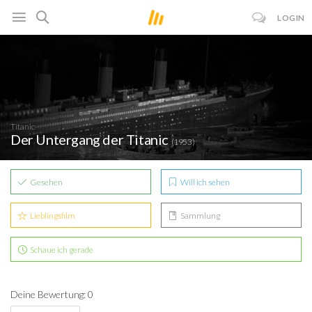
LOGIN
Titanic
Der Untergang der Titanic
(1953)
Gesehen
Will ich sehen
Lieblingsfilm
Sammlung
Schaue ich gerade
Deine Bewertung: 0