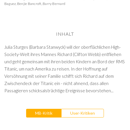
Baguez
,
Benjie Bancroft
,
Barry Bernard
INHALT
Julia Sturges (Barbara Stanwyck) will der oberflächlichen High-
Society-Welt ihres Mannes Richard (Clifton Webb) entfliehen
und geht gemeinsam mit ihren beiden Kindern an Bord der RMS
Titanic, um nach Amerika zu reisen. In der Hoffnung auf
Versöhnung mit seiner Familie schifft sich Richard auf dem
Zwischendeck der Titanic ein - nicht ahnend, dass allen
Passagieren schicksalsträchtige Ereignisse bevorstehen...
MB-Kritik
User-Kritiken