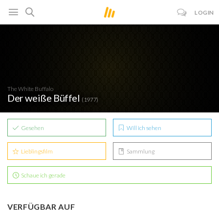
LOGIN
The White Buffalo
Der weiße Büffel
(1977)
Gesehen
Will ich sehen
Lieblingsfilm
Sammlung
Schaue ich gerade
VERFÜGBAR AUF