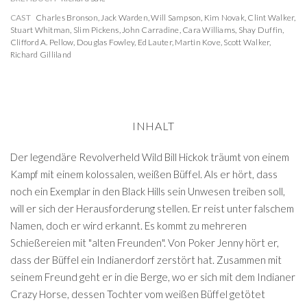
CAST
Charles Bronson
,
Jack Warden
,
Will Sampson
,
Kim Novak
,
Clint Walker
,
Stuart Whitman
,
Slim Pickens
,
John Carradine
,
Cara Williams
,
Shay Duffin
,
Clifford A. Pellow
,
Douglas Fowley
,
Ed Lauter
,
Martin Kove
,
Scott Walker
,
Richard Gilliland
INHALT
Der legendäre Revolverheld Wild Bill Hickok träumt von einem
Kampf mit einem kolossalen, weißen Büffel. Als er hört, dass
noch ein Exemplar in den Black Hills sein Unwesen treiben soll,
will er sich der Herausforderung stellen. Er reist unter falschem
Namen, doch er wird erkannt. Es kommt zu mehreren
Schießereien mit "alten Freunden". Von Poker Jenny hört er,
dass der Büffel ein Indianerdorf zerstört hat. Zusammen mit
seinem Freund geht er in die Berge, wo er sich mit dem Indianer
Crazy Horse, dessen Tochter vom weißen Büffel getötet