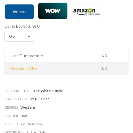
Deine Bewertung: 0
0.5
User Durchschnitt
6.3
Moviebreak User
6.3
ORIGINAL TITEL
The White Buffalo
STARTDATUM
12.05.1977
GENRES
Western
LÄNDER
USA
REGIE
J. Lee Thompson
DREHBUCH
Richard Sale