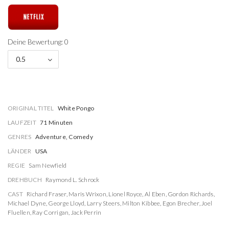
Deine Bewertung: 0
0.5
ORIGINAL TITEL
White Pongo
LAUFZEIT
71 Minuten
GENRES
Adventure, Comedy
LÄNDER
USA
REGIE
Sam Newfield
DREHBUCH
Raymond L. Schrock
CAST
Richard Fraser
,
Maris Wrixon
,
Lionel Royce
,
Al Eben
,
Gordon Richards
,
Michael Dyne
,
George Lloyd
,
Larry Steers
,
Milton Kibbee
,
Egon Brecher
,
Joel
Fluellen
,
Ray Corrigan
,
Jack Perrin