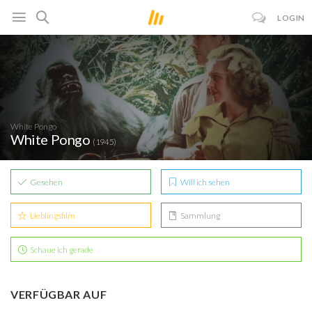
LOGIN
White Pongo
White Pongo
(1945)
Gesehen
Will ich sehen
Lieblingsfilm
Sammlung
Schaue ich gerade
VERFÜGBAR AUF