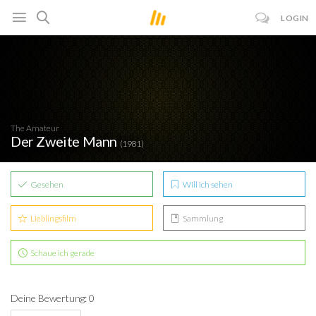
LOGIN
The Amateur
Der Zweite Mann
(1981)
Gesehen
Will ich sehen
Lieblingsfilm
Sammlung
Schaue ich gerade
Deine Bewertung: 0