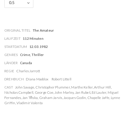
0.5
ORIGINAL TITEL
The Amateur
LAUFZEIT
112 Minuten
STARTDATUM
12.03.1982
GENRES
Crime, Thriller
LÄNDER
Canada
REGIE
Charles Jarrott
DREHBUCH
Diana Maddox
Robert Littell
CAST
John Savage
,
Christopher Plummer
,
Marthe Keller
,
Arthur Hill
,
Nicholas Campbell
,
George Coe
,
John Marley
,
Jan Rubeš
,
Ed Lauter
,
Miguel
Fernandes
,
Jan Tříska
,
Graham Jarvis
,
Jacques Godin
,
Chapelle Jaffe
,
Lynne
Griffin
,
Vladimír Valenta