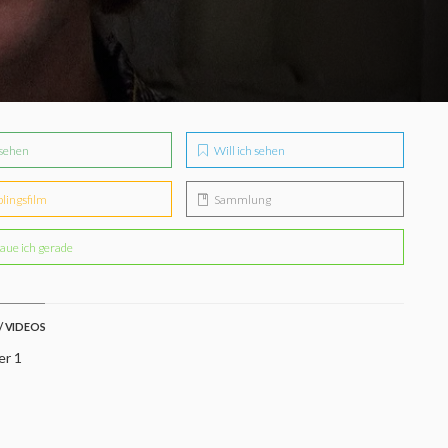
sehen
Will ich sehen
blingsfilm
Sammlung
aue ich gerade
/ VIDEOS
er 1