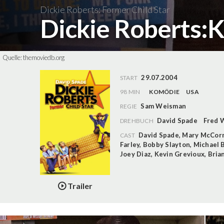
Dickie Roberts: Former Child Star
Dickie Roberts:
Quelle:
themoviedb.org
29.07.2004
START
98 MIN
KOMÖDIE
USA
Sam Weisman
REGIE
David Spade
Fred 
DREHBUCH
David Spade
,
Mary McCor
CAST
Farley
,
Bobby Slayton
,
Michael 
Joey Diaz
,
Kevin Grevioux
,
Bria
Trailer