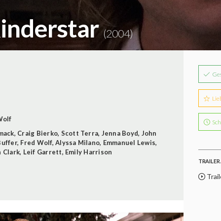
Kinderstar
(2004)
Ge
Lie
Wolf
Sch
mack
,
Craig Bierko
,
Scott Terra
,
Jenna Boyd
,
John
Buffer
,
Fred Wolf
,
Alyssa Milano
,
Emmanuel Lewis
,
n Clark
,
Leif Garrett
,
Emily Harrison
TRAILER 
Trail