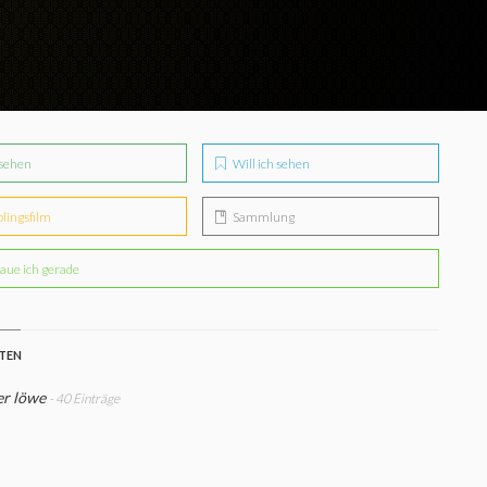
sehen
Will ich sehen
blingsfilm
Sammlung
aue ich gerade
STEN
er löwe
- 40 Einträge