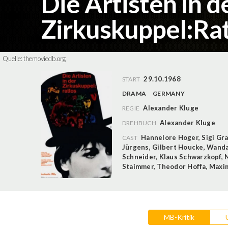
Die Artisten in d
Zirkuskuppel:Ra
Quelle:
themoviedb.org
29.10.1968
START
DRAMA
GERMANY
Alexander Kluge
REGIE
Alexander Kluge
DREHBUCH
Hannelore Hoger
,
Sigi Gr
CAST
Jürgens
,
Gilbert Houcke
,
Wanda
Schneider
,
Klaus Schwarzkopf
,
Staimmer
,
Theodor Hoffa
,
Maxim
MB-Kritik