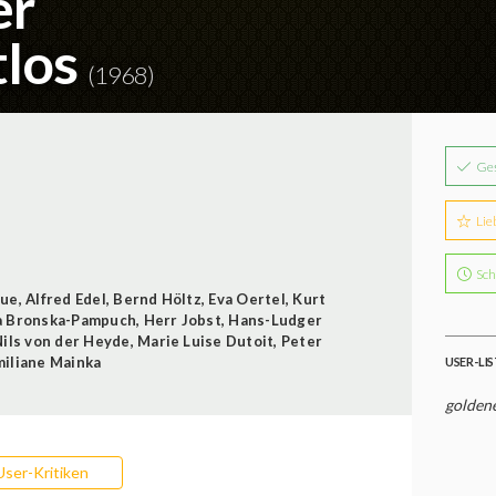
er
tlos
(1968)
Ge
Lie
Sch
aue
,
Alfred Edel
,
Bernd Höltz
,
Eva Oertel
,
Kurt
 Bronska-Pampuch
,
Herr Jobst
,
Hans-Ludger
Nils von der Heyde
,
Marie Luise Dutoit
,
Peter
iliane Mainka
USER-LI
golden
User-Kritiken