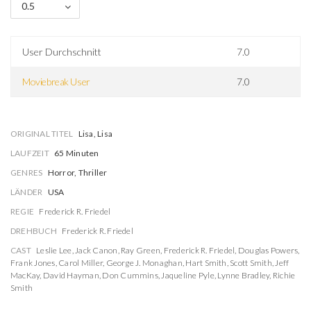
0.5
User Durchschnitt
7.0
Moviebreak User
7.0
ORIGINAL TITEL
Lisa, Lisa
LAUFZEIT
65 Minuten
GENRES
Horror, Thriller
LÄNDER
USA
REGIE
Frederick R. Friedel
DREHBUCH
Frederick R. Friedel
CAST
Leslie Lee
,
Jack Canon
,
Ray Green
,
Frederick R. Friedel
,
Douglas Powers
,
Frank Jones
,
Carol Miller
,
George J. Monaghan
,
Hart Smith
,
Scott Smith
,
Jeff
MacKay
,
David Hayman
,
Don Cummins
,
Jaqueline Pyle
,
Lynne Bradley
,
Richie
Smith