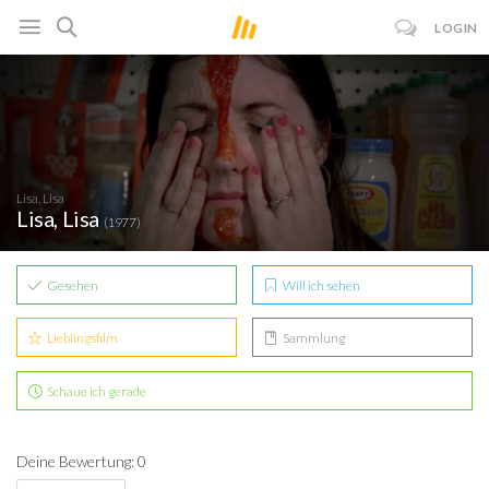
LOGIN
Lisa, Lisa
Lisa, Lisa
(1977)
Gesehen
Will ich sehen
Lieblingsfilm
Sammlung
Schaue ich gerade
Deine Bewertung: 0