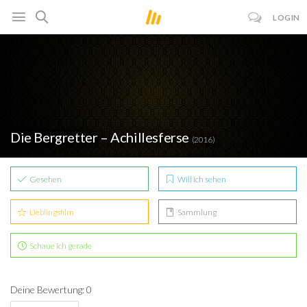
LOGIN
Die Bergretter – Achillesferse
(2016)
Gesehen
Will ich sehen
Lieblingsfilm
Sammlung
Schaue ich gerade
Deine Bewertung: 0