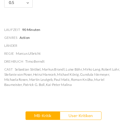
0.5
LAUFZEIT
90 Minuten
GENRES
Action
LÄNDER
REGIE
Marcus Ulbricht
DREHBUCH
Timo Berndt
CAST
Sebastian Ströbel
,
Markus Brandl
,
Luise Bähr
,
Mirko Lang
,
Robert Lohr
,
Stefanie von Poser
,
Heinz Marecek
,
Michael König
,
Gundula Niemeyer
,
Michaela Rosen
,
Martin Leutgeb
,
Paul Matic
,
Roman Knižka
,
Muriel
Baumeister
,
Patrick G. Boll
,
Kai-Peter Malina
MB-Kritik
User-Kritiken