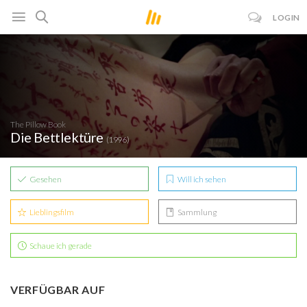
LOGIN
The Pillow Book
Die Bettlektüre
(1996)
Gesehen
Will ich sehen
Lieblingsfilm
Sammlung
Schaue ich gerade
VERFÜGBAR AUF