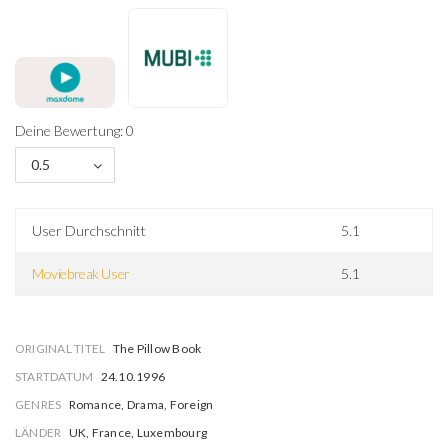
Deine Bewertung: 0
0.5
User Durchschnitt
5.1
Moviebreak User
5.1
ORIGINAL TITEL
The Pillow Book
STARTDATUM
24.10.1996
GENRES
Romance, Drama, Foreign
LÄNDER
UK, France, Luxembourg