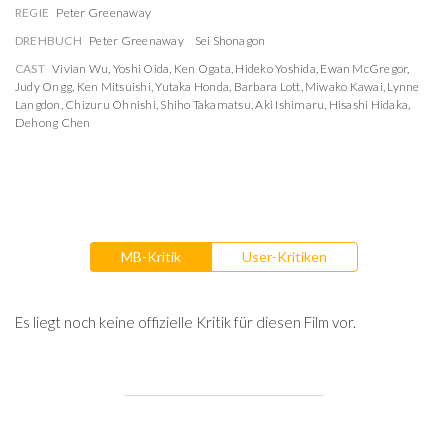
REGIE
Peter Greenaway
DREHBUCH
Peter Greenaway
Sei Shonagon
CAST
Vivian Wu
,
Yoshi Oida
,
Ken Ogata
,
Hideko Yoshida
,
Ewan McGregor
,
Judy Ongg
,
Ken Mitsuishi
,
Yutaka Honda
,
Barbara Lott
,
Miwako Kawai
,
Lynne
Langdon
,
Chizuru Ohnishi
,
Shiho Takamatsu
,
Aki Ishimaru
,
Hisashi Hidaka
,
Dehong Chen
MB-Kritik
User-Kritiken
Es liegt noch keine offizielle Kritik für diesen Film vor.