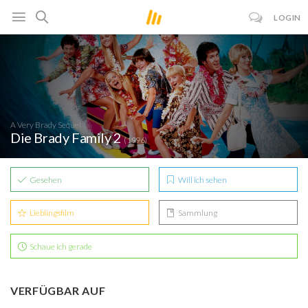
LOGIN
A Very Brady Sequel
Die Brady Family 2
(1996)
Gesehen
Will ich sehen
Lieblingsfilm
Sammlung
Schaue ich gerade
VERFÜGBAR AUF