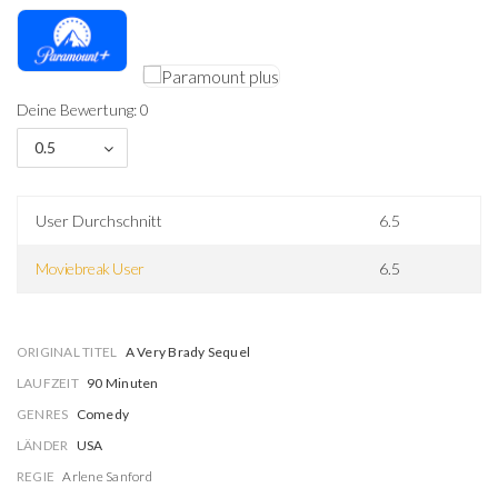
Deine Bewertung: 0
0.5
User Durchschnitt
6.5
Moviebreak User
6.5
ORIGINAL TITEL
A Very Brady Sequel
LAUFZEIT
90 Minuten
GENRES
Comedy
LÄNDER
USA
REGIE
Arlene Sanford