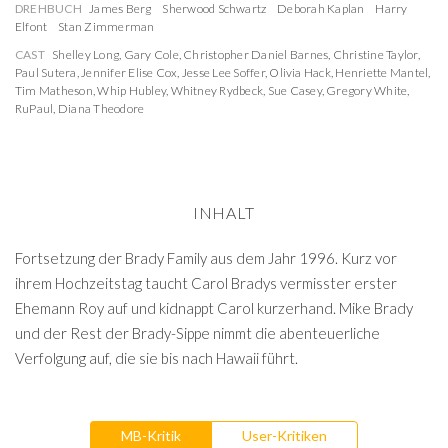
DREHBUCH
James Berg
Sherwood Schwartz
Deborah Kaplan
Harry
Elfont
Stan Zimmerman
CAST
Shelley Long
,
Gary Cole
,
Christopher Daniel Barnes
,
Christine Taylor
,
Paul Sutera
,
Jennifer Elise Cox
,
Jesse Lee Soffer
,
Olivia Hack
,
Henriette Mantel
,
Tim Matheson
,
Whip Hubley
,
Whitney Rydbeck
,
Sue Casey
,
Gregory White
,
RuPaul
,
Diana Theodore
INHALT
Fortsetzung der Brady Family aus dem Jahr 1996. Kurz vor
ihrem Hochzeitstag taucht Carol Bradys vermisster erster
Ehemann Roy auf und kidnappt Carol kurzerhand. Mike Brady
und der Rest der Brady-Sippe nimmt die abenteuerliche
Verfolgung auf, die sie bis nach Hawaii führt.
MB-Kritik
User-Kritiken