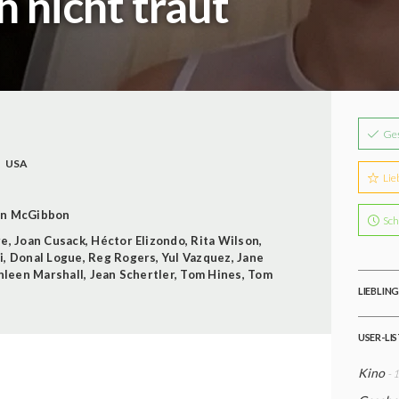
h nicht traut
Ge
USA
Lie
nn McGibbon
Sch
re
,
Joan Cusack
,
Héctor Elizondo
,
Rita Wilson
,
i
,
Donal Logue
,
Reg Rogers
,
Yul Vazquez
,
Jane
hleen Marshall
,
Jean Schertler
,
Tom Hines
,
Tom
LIEBLIN
USER-LI
Kino
- 