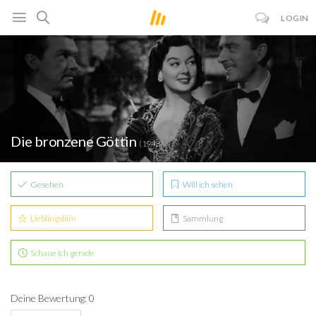
LOGIN
Die bronzene Göttin
(1948)
Gesehen
Will ich sehen
Lieblingsfilm
Sammlung
Schaue ich gerade
Deine Bewertung: 0