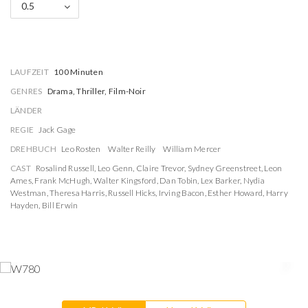
0.5
LAUFZEIT
100 Minuten
GENRES
Drama, Thriller, Film-Noir
LÄNDER
REGIE
Jack Gage
DREHBUCH
Leo Rosten
Walter Reilly
William Mercer
CAST
Rosalind Russell
,
Leo Genn
,
Claire Trevor
,
Sydney Greenstreet
,
Leon
Ames
,
Frank McHugh
,
Walter Kingsford
,
Dan Tobin
,
Lex Barker
,
Nydia
Westman
,
Theresa Harris
,
Russell Hicks
,
Irving Bacon
,
Esther Howard
,
Harry
Hayden
,
Bill Erwin