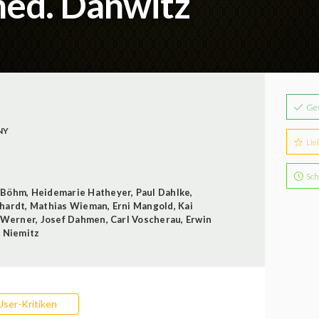
med. Danwitz
Ge
NY
Lie
Sch
z Böhm
,
Heidemarie Hatheyer
,
Paul Dahlke
,
hardt
,
Mathias Wieman
,
Erni Mangold
,
Kai
 Werner
,
Josef Dahmen
,
Carl Voscherau
,
Erwin
 Niemitz
User-Kritiken