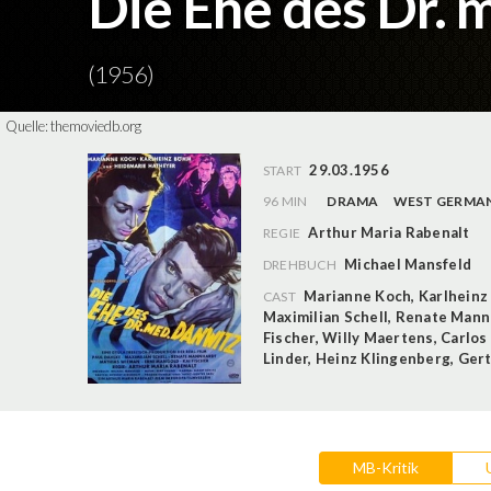
Die Ehe des Dr. 
(1956)
Quelle:
themoviedb.org
29.03.1956
START
96 MIN
DRAMA
WEST GERMA
Arthur Maria Rabenalt
REGIE
Michael Mansfeld
DREHBUCH
Marianne Koch
,
Karlhein
CAST
Maximilian Schell
,
Renate Mann
Fischer
,
Willy Maertens
,
Carlos
Linder
,
Heinz Klingenberg
,
Gert
MB-Kritik