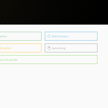
sehen
Will ich sehen
blingsfilm
Sammlung
aue ich gerade