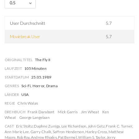
0.5
User Durchschnitt
5.7
Moviebreak User
5.7
ORIGINAL TITEL
The Fly II
LAUFZEIT
105 Minuten
STARTDATUM
25.05.1989
GENRES
Sci-Fi, Horror, Drama
LÄNDER
USA
REGIE
Chris Walas
DREHBUCH
Frank Darabont
Mick Garris
Jim Wheat
Ken
Wheat
George Langelaan
CAST
Eric Stoltz
,
Daphne Zuniga
,
Lee Richardson
,
John Getz
,
Frank C. Turner
,
Ann Marie Lee
,
Garry Chalk
,
Saffron Henderson
,
Harley Cross
,
Matthew
Moore
,
Rob Roy
,
Andrew Rhodes
,
Pat Bermel
,
William S. Taylor
,
Jerry