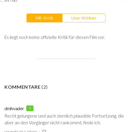
MB-Kritik
User-Kritiken
Es liegt noch keine offizielle Kritik für diesen Film vor.
KOMMENTARE
(
2
)
dmhvader
7
Recht gelungene und auch ziemlich plausible Fortsetzung, die
aber an den Vorgänger nicht rankommt, finde ich.
vor mehr als 4 Jahren