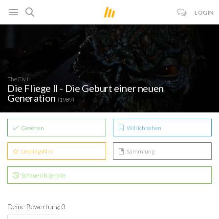
LOGIN
The Fly II
Die Fliege II - Die Geburt einer neuen
Generation
(1989)
Gesehen
Will ich sehen
Lieblingsfilm
Sammlung
Schaue ich gerade
Deine Bewertung: 0