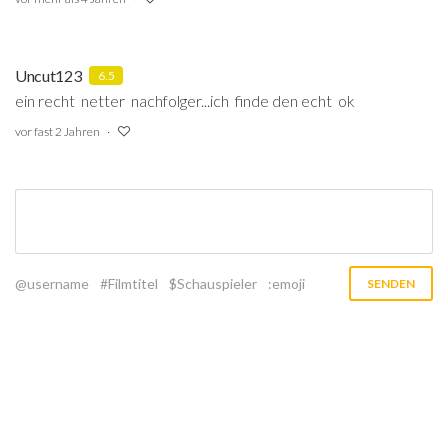
Uncut123
6.5
ein recht netter nachfolger...ich finde den echt ok
vor fast 2 Jahren
@username
#Filmtitel
$Schauspieler
:emoji