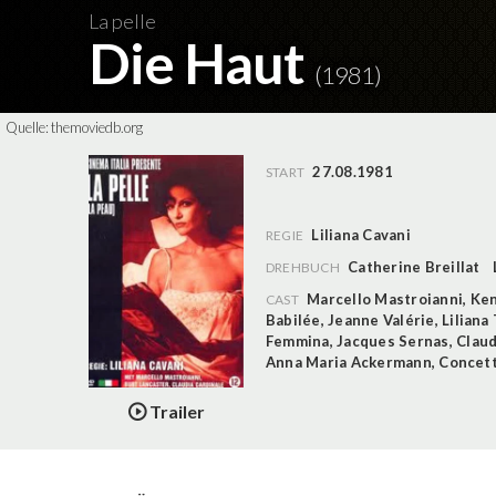
La pelle
Die Haut
(1981)
Quelle:
themoviedb.org
27.08.1981
START
Liliana Cavani
REGIE
Catherine Breillat
DREHBUCH
Marcello Mastroianni
,
Ken
CAST
Babilée
,
Jeanne Valérie
,
Liliana 
Femmina
,
Jacques Sernas
,
Claud
Anna Maria Ackermann
,
Concett
Trailer