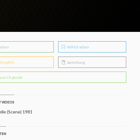
sehen
Will ich sehen
blingsfilm
Sammlung
aue ich gerade
/ VIDEOS
elle (Scene) 1981
STEN