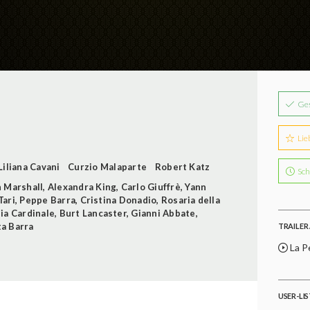
Ge
Lie
Liliana Cavani
Curzio Malaparte
Robert Katz
Sch
 Marshall
,
Alexandra King
,
Carlo Giuffrè
,
Yann
Tari
,
Peppe Barra
,
Cristina Donadio
,
Rosaria della
ia Cardinale
,
Burt Lancaster
,
Gianni Abbate
,
a Barra
TRAILER 
La P
USER-LI