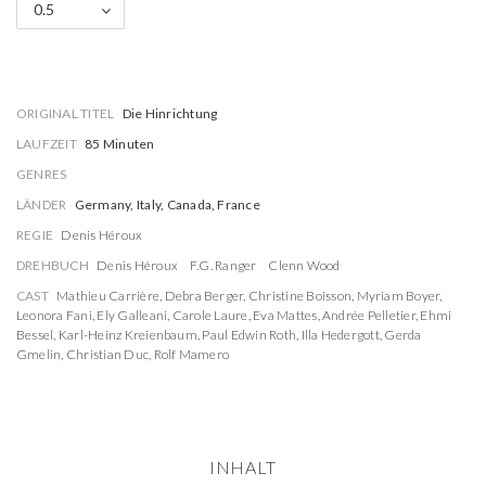
0.5
ORIGINAL TITEL
Die Hinrichtung
LAUFZEIT
85 Minuten
GENRES
LÄNDER
Germany, Italy, Canada, France
REGIE
Denis Héroux
DREHBUCH
Denis Héroux
F.G. Ranger
Clenn Wood
CAST
Mathieu Carrière
,
Debra Berger
,
Christine Boisson
,
Myriam Boyer
,
Leonora Fani
,
Ely Galleani
,
Carole Laure
,
Eva Mattes
,
Andrée Pelletier
,
Ehmi
Bessel
,
Karl-Heinz Kreienbaum
,
Paul Edwin Roth
,
Illa Hedergott
,
Gerda
Gmelin
,
Christian Duc
,
Rolf Mamero
INHALT