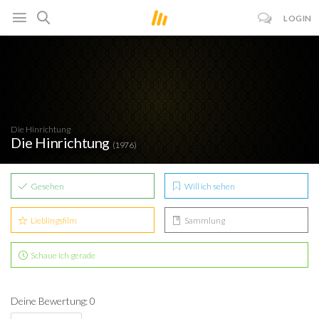
LOGIN
Die Hinrichtung
Die Hinrichtung
(1976)
Gesehen
Will ich sehen
Lieblingsfilm
Sammlung
Schaue ich gerade
Deine Bewertung: 0