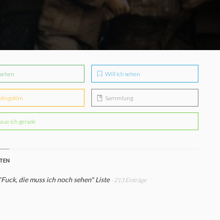
sehen
Will ich sehen
blingsfilm
Sammlung
aue ich gerade
STEN
Fuck, die muss ich noch sehen" Liste
- 213 Einträge