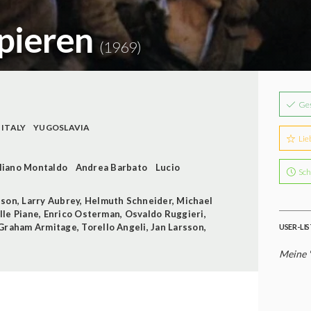
epieren
(1969)
Ge
ITALY
YUGOSLAVIA
Lie
liano Montaldo
Andrea Barbato
Lucio
Sch
nson
,
Larry Aubrey
,
Helmuth Schneider
,
Michael
lle Piane
,
Enrico Osterman
,
Osvaldo Ruggieri
,
Graham Armitage
,
Torello Angeli
,
Jan Larsson
,
USER-LI
Meine "