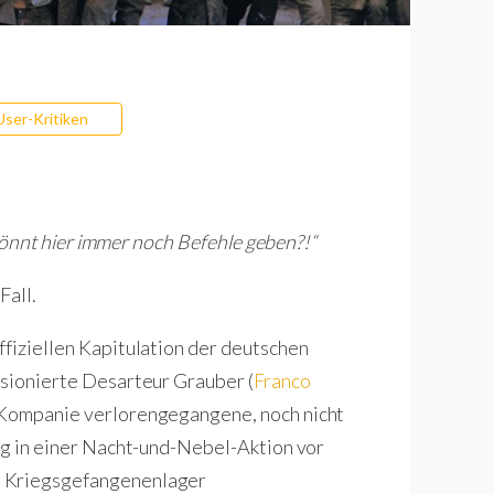
User-Kritiken
r könnt hier immer noch Befehle geben?!“
Fall.
ffiziellen Kapitulation der deutschen
usionierte Desarteur Grauber (
Franco
er Kompanie verlorengegangene, noch nicht
lig in einer Nacht-und-Nebel-Aktion vor
n Kriegsgefangenenlager