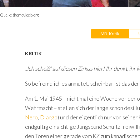
Quelle:
themoviedb.org
MB-Kritik
KRITIK
„Ich scheiß‘ auf diesen Zirkus hier! Ihr denkt, ih
So befremdlich es anmutet, scheinbar ist das der 
Am 1. Mai 1945 – nicht mal eine Woche vor der o
Wehrmacht – stellen sich der lange schon desill
Nero
,
Django
) und der eigentlich nur von sein
endgültig einsichtige Jungspund Schultz freiwil
den Toren einer gerade vom KZ zum kanadische