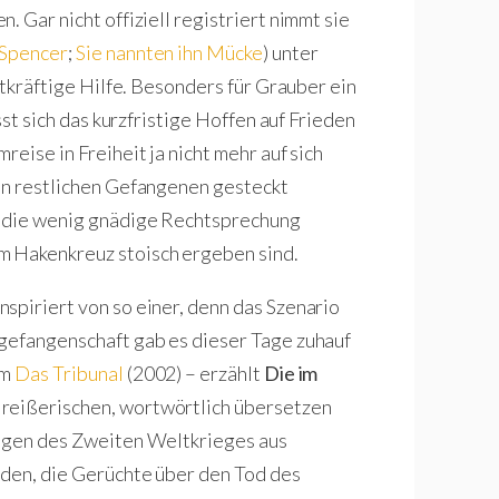
 Gar nicht offiziell registriert nimmt sie
Spencer
;
Sie nannten ihn Mücke
) unter
atkräftige Hilfe. Besonders für Grauber ein
sst sich das kurzfristige Hoffen auf Frieden
eise in Freiheit ja nicht mehr auf sich
den restlichen Gefangenen gesteckt
r die wenig gnädige Rechtsprechung
m Hakenkreuz stoisch ergeben sind.
spiriert von so einer, denn das Szenario
sgefangenschaft gab es dieser Tage zuhauf
lm
Das Tribunal
(2002) – erzählt
Die im
 reißerischen, wortwörtlich übersetzen
Tagen des Zweiten Weltkrieges aus
oden, die Gerüchte über den Tod des