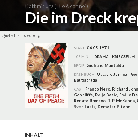
Gott mit uns (Dio è con noi)
Die im Dreck kr
Quelle:
themoviedb.org
06.05.1971
START
106 MIN
DRAMA
KRIEGSFILM
Giuliano Montaldo
REGIE
Ottavio Jemma
Giu
DREHBUCH
Battistrada
Franco Nero
,
Richard Joh
CAST
Goodliffe
,
Relja Basic
,
Emilio De
Renato Romano
,
T. P. McKenna
,
Sven Lasta
,
Demeter Bitenc
INHALT