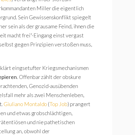
kommandanten Miller die eigentlich
rgrund. Sein Gewissenskonflikt spiegelt
her sein als der grausame Feind, ihnen die
it macht frei“-Eingang einst vergast
 selbst gegen Prinzipien verstoßen muss,
geklärt eingsetufter Kriegsmechanismen
epieren
. Offenbar zählt der obskure
erachtenden, Genozid-ausübenden
elsfall mehr als zwei Menschenleben,
t.
Giuliano Montaldo
(
Top Job
) prangert
ellen und etwas grobschlächtigen,
rätentiösen und nie pathetischen
ellung an, obwohl der