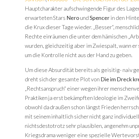
Hauptcharakter aufschwingende Figur des Lager
erwarteten Stars
Nero
und
Spencer
in den Hinte
die Krux dieser Tage wieder. „Besser“, menschlic
Rechte einräumen die unter dem hämischen „Arbe
wurden, gleichzeitig aber im Zwiespalt, wann er
um die Kontrolle nicht aus der Hand zu geben.
Um diese Absurdität bereits als geisitig- naiv 
dreht sich der gesamte Plot von
Die im Dreck kr
„Rechtsanspruch“ einer wegen ihrer menschenv
Praktiken ja erst bekämpften Ideologie im Zweif
obwohl da draußen schon längst Frieden herrsch
mit seinem inhaltlich sicher nicht ganz individu
nichtsdestotrotz sehr plausiblen, angenehm unp
Kriegsdrama weniger eine spezielle Wertevorst