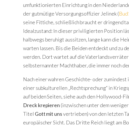
umfunktionierten Einrichtung in den Niederlanden.
der gutmütige Versorgungsoffizier Jelinek (
Bud 
seine Fittiche, schließlich braucht er dringend t
Idealzustand: In dieser priviligierten Position lä
halbwegs beruhigt aussitzen, lange kann die Heimr
warten lassen. Bis die Beiden entdeckt und zu 
werden. Dort wartet auf die Vaterlandsverräte
selbsternannter Machthaber, die immer noch de
Nach einer wahren Geschichte- oder zumindest in
einer subkulturellen „Rechtsprechung“ in Krieg
auf beiden Seiten, siehe auch den Hollywood-Fi
Dreck krepieren
(inzwischen unter dem weniger
Titel
Gott mit uns
vertrieben) von den letzten 
europäischer Sicht. Das Dritte Reich liegt am B