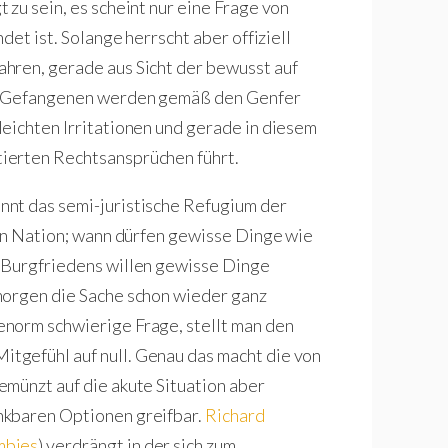
zu sein, es scheint nur eine Frage von
det ist. Solange herrscht aber offiziell
hren, gerade aus Sicht der bewusst auf
en Gefangenen werden gemäß den Genfer
eichten Irritationen und gerade in diesem
ierten Rechtsansprüchen führt.
nt das semi-juristische Refugium der
nen Nation; wann dürfen gewisse Dinge wie
 Burgfriedens willen gewisse Dinge
morgen die Sache schon wieder ganz
norm schwierige Frage, stellt man den
tgefühl auf null. Genau das macht die von
münzt auf die akute Situation aber
nkbaren Optionen greifbar.
Richard
mbies
) verdrängt in der sich zum