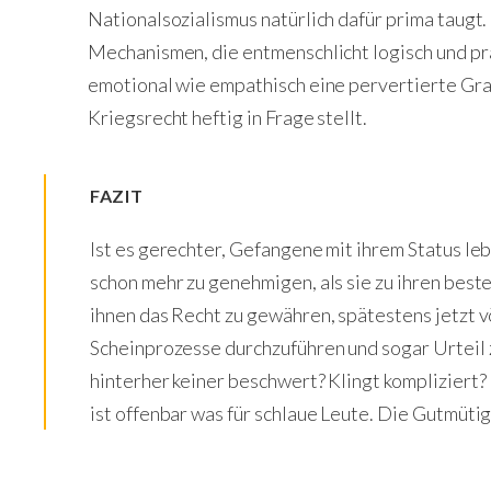
Nationalsozialismus natürlich dafür prima taugt.
Mechanismen, die entmenschlicht logisch und pr
emotional wie empathisch eine pervertierte Gr
Kriegsrecht heftig in Frage stellt.
FAZIT
Ist es gerechter, Gefangene mit ihrem Status leb
schon mehr zu genehmigen, als sie zu ihren best
ihnen das Recht zu gewähren, spätestens jetzt vö
Scheinprozesse durchzuführen und sogar Urteil z
hinterher keiner beschwert? Klingt kompliziert? E
ist offenbar was für schlaue Leute. Die Gutmütig