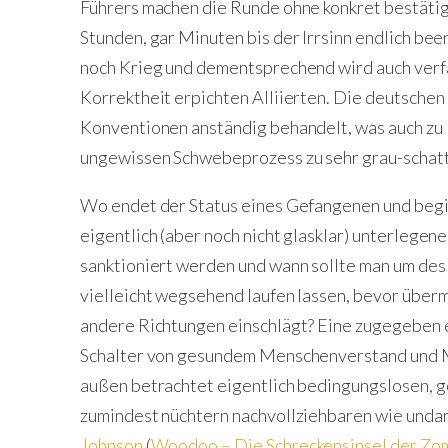
Führers machen die Runde ohne konkret bestätigt 
Stunden, gar Minuten bis der Irrsinn endlich been
noch Krieg und dementsprechend wird auch verfa
Korrektheit erpichten Alliierten. Die deutsch
Konventionen anständig behandelt, was auch zu l
ungewissen Schwebeprozess zu sehr grau-schatt
Wo endet der Status eines Gefangenen und begin
eigentlich (aber noch nicht glasklar) unterlege
sanktioniert werden und wann sollte man um des
vielleicht wegsehend laufen lassen, bevor über
andere Richtungen einschlägt? Eine zugegeben e
Schalter von gesundem Menschenverstand und Mi
außen betrachtet eigentlich bedingungslosen, ge
zumindest nüchtern nachvollziehbaren wie unda
Johnson
(
Woodoo – Die Schreckensinsel der Zo