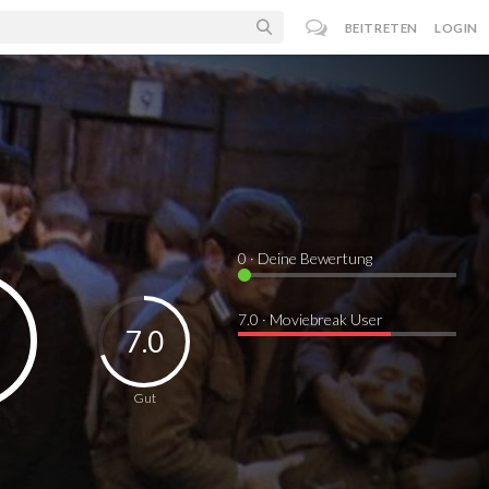
BEITRETEN
LOGIN
0
· Deine Bewertung
7.0 · Moviebreak User
7.0
Gut