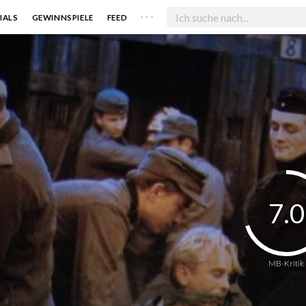
. . .
IALS
GEWINNSPIELE
FEED
7.0
MB-Kritik