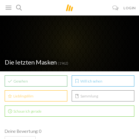
LOGIN
Die letzten Masken
(1962)
Gesehen
Will ich sehen
Lieblingsfilm
Sammlung
Schaue ich gerade
Deine Bewertung: 0