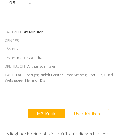
0.5
LAUFZEIT
45 Minuten
GENRES
LÄNDER
REGIE
Rainer Wolffhardt
DREHBUCH
Arthur Schnitzler
CAST
Paul Hörbiger
,
Rudolf Forster
,
Ernst Meister
,
Gretl Elb
,
Gustl
Weishappel
,
Heinrich Eis
MB-Kritik
User-Kritiken
Es liegt noch keine offizielle Kritik für diesen Film vor.