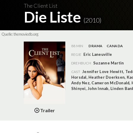
The Client List
Die Liste
(2010)
Quelle:
themoviedb.org
88 MIN
DRAMA
CANADA
Eric Laneuville
REGIE
Suzanne Martin
DREHBUCH
Jennifer Love Hewitt
,
Ted
CAST
Horsdal
,
Heather Doerksen
,
Ka
Andy Nez
,
Cameron McDonald
,
Shinyei
,
John Innab
,
Linden Ban
Trailer