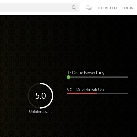
BEITRETEN
LOGIN
0
· Deine Bewertung
5.0 · Moviebreak User
5.0
Uninteressant