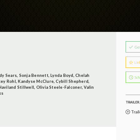
Ge
Lie
dy Sears
,
Sonja Bennett
,
Lynda Boyd
,
Chelah
Sch
cey Rohl
,
Kandyse McClure
,
Cybill Shepherd
,
Haviland Stillwell
,
Olivia Steele-Falconer
,
Valin
ks
TRAILER 
Trail