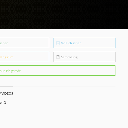
sehen
Will ich sehen
blingsfilm
Sammlung
aue ich gerade
/ VIDEOS
er 1