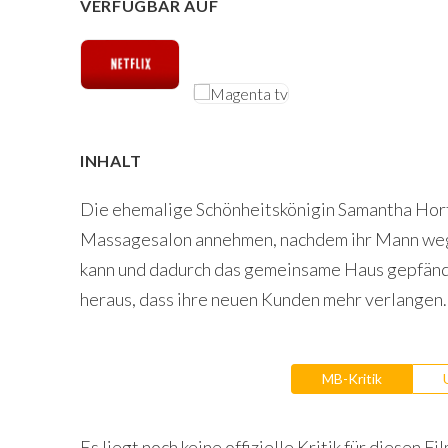
VERFÜGBAR AUF
INHALT
Die ehemalige Schönheitskönigin Samantha Hort
Massagesalon annehmen, nachdem ihr Mann wege
kann und dadurch das gemeinsame Haus gepfände
heraus, dass ihre neuen Kunden mehr verlangen
MB-Kritik
Es liegt noch keine offizielle Kritik für diesen Fil