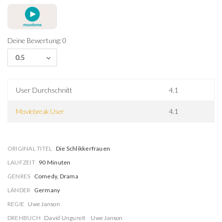
Deine Bewertung: 0
0.5
User Durchschnitt
4.1
Moviebreak User
4.1
ORIGINAL TITEL
Die Schlikkerfrauen
LAUFZEIT
90 Minuten
GENRES
Comedy, Drama
LÄNDER
Germany
REGIE
Uwe Janson
DREHBUCH
David Ungureit
Uwe Janson