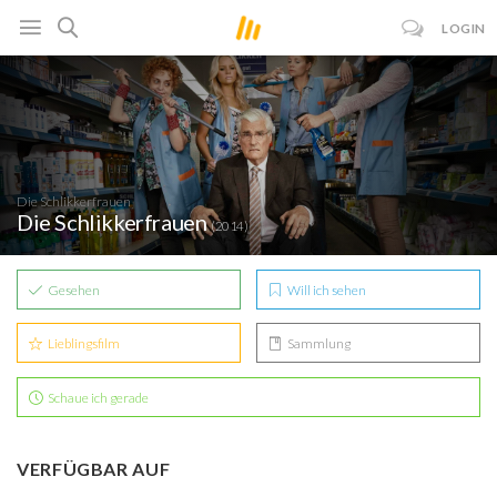
LOGIN
Die Schlikkerfrauen
Die Schlikkerfrauen
(2014)
Gesehen
Will ich sehen
Lieblingsfilm
Sammlung
Schaue ich gerade
VERFÜGBAR AUF