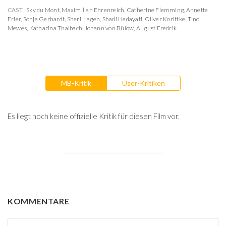
CAST
Sky du Mont
,
Maximilian Ehrenreich
,
Catherine Flemming
,
Annette
Frier
,
Sonja Gerhardt
,
Sheri Hagen
,
Shadi Hedayati
,
Oliver Korittke
,
Tino
Mewes
,
Katharina Thalbach
,
Johann von Bülow
,
August Fredrik
MB-Kritik
User-Kritiken
Es liegt noch keine offizielle Kritik für diesen Film vor.
KOMMENTARE