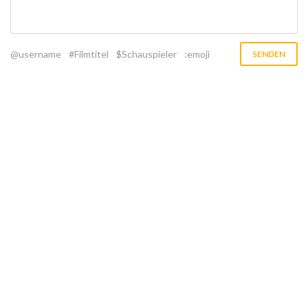
@username
#Filmtitel
$Schauspieler
:emoji