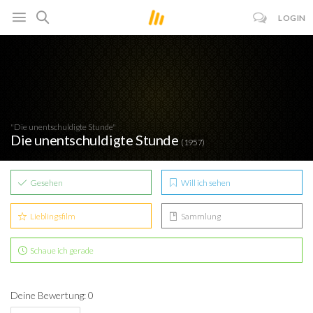
LOGIN
"Die unentschuldigte Stunde"
Die unentschuldigte Stunde
(1957)
Gesehen
Will ich sehen
Lieblingsfilm
Sammlung
Schaue ich gerade
Deine Bewertung: 0