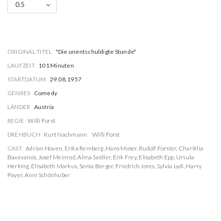
0.5
ORIGINAL TITEL
"Die unentschuldigte Stunde"
LAUFZEIT
101 Minuten
STARTDATUM
29.08.1957
GENRES
Comedy
LÄNDER
Austria
REGIE
Willi Forst
DREHBUCH
Kurt Nachmann
Willi Forst
CAST
Adrian Hoven
,
Erika Remberg
,
Hans Moser
,
Rudolf Forster
,
Chariklia
Baxevanos
,
Josef Meinrad
,
Alma Seidler
,
Erik Frey
,
Elisabeth Epp
,
Ursula
Herking
,
Elisabeth Markus
,
Senta Berger
,
Friedrich Jores
,
Sylvia Lydi
,
Harry
Payer
,
Anni Schönhuber