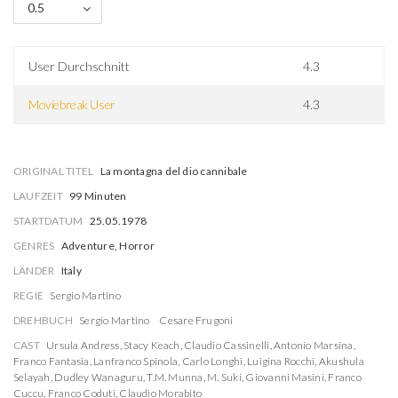
0.5
User Durchschnitt
4.3
Moviebreak User
4.3
ORIGINAL TITEL
La montagna del dio cannibale
LAUFZEIT
99 Minuten
STARTDATUM
25.05.1978
GENRES
Adventure, Horror
LÄNDER
Italy
REGIE
Sergio Martino
DREHBUCH
Sergio Martino
Cesare Frugoni
CAST
Ursula Andress
,
Stacy Keach
,
Claudio Cassinelli
,
Antonio Marsina
,
Franco Fantasia
,
Lanfranco Spinola
,
Carlo Longhi
,
Luigina Rocchi
,
Akushula
Selayah
,
Dudley Wanaguru
,
T.M. Munna
,
M. Suki
,
Giovanni Masini
,
Franco
Cuccu
,
Franco Coduti
,
Claudio Morabito