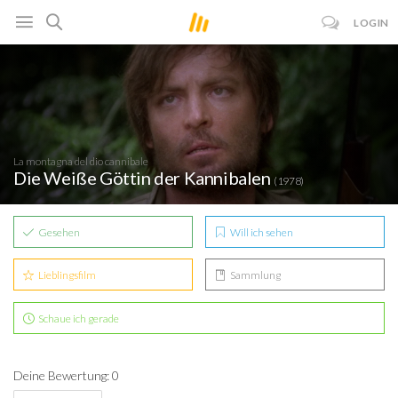
LOGIN
La montagna del dio cannibale
Die Weiße Göttin der Kannibalen
(1978)
Gesehen
Will ich sehen
Lieblingsfilm
Sammlung
Schaue ich gerade
Deine Bewertung: 0