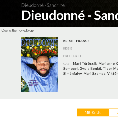
Dieudonné - Sandrine
Dieudonné - San
Quelle:
themoviedb.org
KRIMI
FRANCE
REGIE
DREHBUCH
Mari Törőcsik
,
Marianne 
CAST
Somogyi
,
Gyula Benkő
,
Tibor Mo
Siménfalvy
,
Mari Szemes
,
Viktór
MB-Kritik