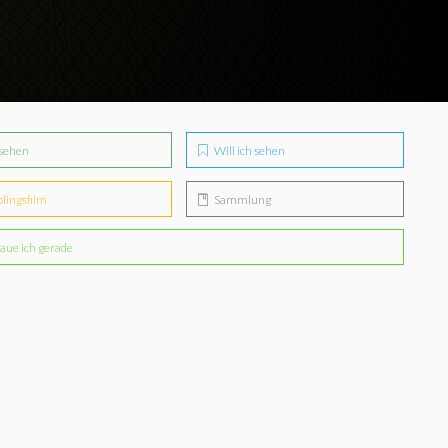
sehen
Will ich sehen
blingsfilm
Sammlung
aue ich gerade