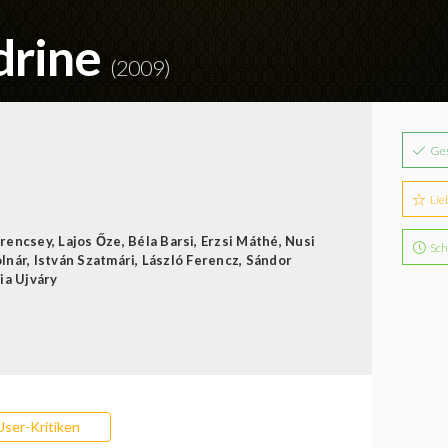
drine
(2009)
Ge
Lie
Krencsey
,
Lajos Őze
,
Béla Barsi
,
Erzsi Máthé
,
Nusi
Sch
lnár
,
István Szatmári
,
László Ferencz
,
Sándor
ia Ujváry
User-Kritiken