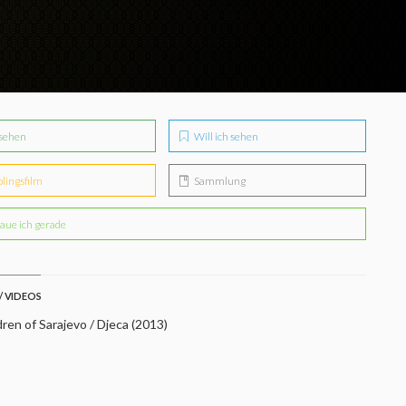
sehen
Will ich sehen
blingsfilm
Sammlung
aue ich gerade
/ VIDEOS
ren of Sarajevo / Djeca (2013)