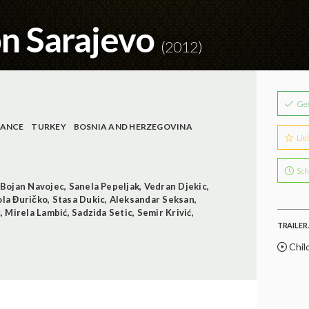
on Sarajevo
(2012)
Ge
RANCE
TURKEY
BOSNIA AND HERZEGOVINA
Lie
Sch
Bojan Navojec
,
Sanela Pepeljak
,
Vedran Djekic
,
ola Đuričko
,
Stasa Dukic
,
Aleksandar Seksan
,
c
,
Mirela Lambić
,
Sadzida Setic
,
Semir Krivić
,
TRAILER 
Child