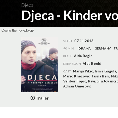
Djeca
Djeca - Kinder v
Quelle:
themoviedb.org
07.11.2013
START
90 MIN
DRAMA
GERMANY
F
Aida Begić
REGIE
Aida Begić
DREHBUCH
Marija Pikic
,
Ismir Gagula
,
CAST
Mario Knezovic
,
Jasna Beri
,
Nik
Velibor Topic
,
Ravijojla Jovanci
Adnan Omerović
Trailer