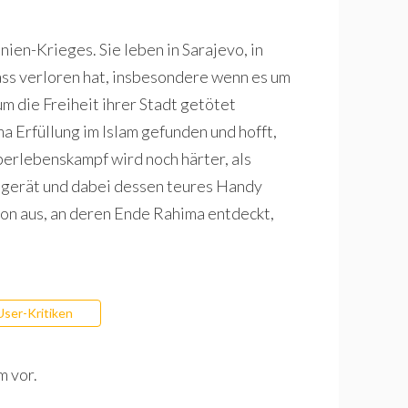
ien-Krieges. Sie leben in Sarajevo, in
ass verloren hat, insbesondere wenn es um
m die Freiheit ihrer Stadt getötet
a Erfüllung im Islam gefunden und hofft,
berlebenskampf wird noch härter, als
 gerät und dabei dessen teures Handy
ion aus, an deren Ende Rahima entdeckt,
User-Kritiken
m vor.